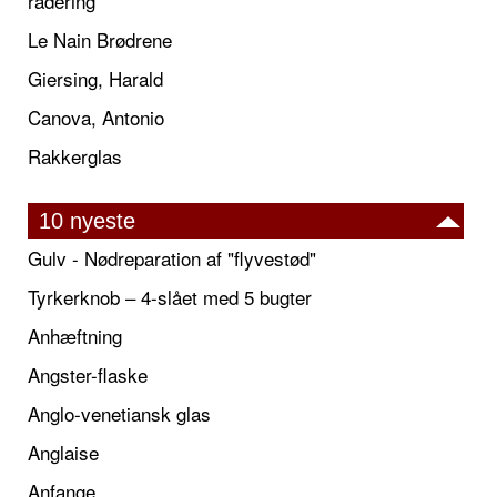
radering
Le Nain Brødrene
Giersing, Harald
Canova, Antonio
Rakkerglas
10 nyeste
Gulv - Nødreparation af "flyvestød"
Tyrkerknob – 4-slået med 5 bugter
Anhæftning
Angster-flaske
Anglo-venetiansk glas
Anglaise
Anfange