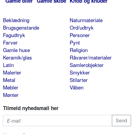
Gamle biler
Gamle skibe
Knob og knuder
Beklædning
Naturmateriale
Brugsgenstande
Ord/udtryk
Fagudtryk
Personer
Farver
Pynt
Gamle huse
Religion
Keramik/glas
Råvarer/materialer
Latin
Samlerobjekter
Malerier
Smykker
Metal
Stilarter
Møbler
Våben
Mønter
Tilmeld nyhedsmail her