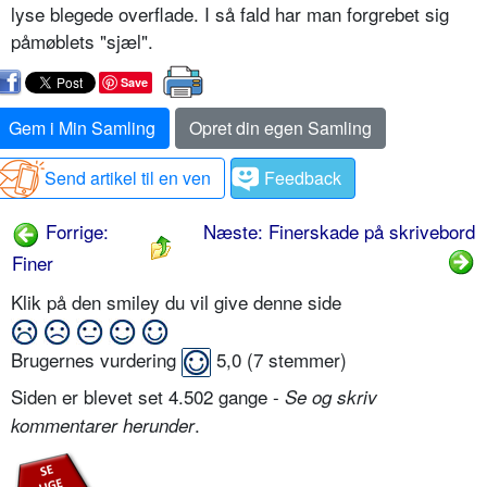
lyse blegede overflade. I så fald har man forgrebet sig
påmøblets "sjæl".
Save
Gem i Min Samling
Opret din egen Samling
Send artikel til en ven
Feedback
Forrige:
Næste: Finerskade på skrivebord
Finer
Klik på den smiley du vil give denne side
Brugernes vurdering
5,0
(
7
stemmer)
Siden er blevet set 4.502 gange -
Se og skriv
.
kommentarer herunder