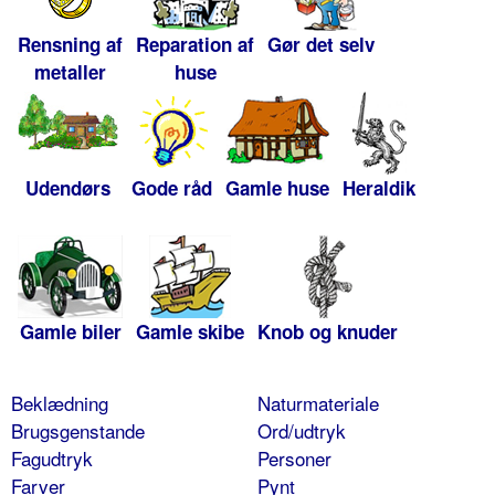
Rensning af
Reparation af
Gør det selv
metaller
huse
Udendørs
Gode råd
Gamle huse
Heraldik
Gamle biler
Gamle skibe
Knob og knuder
Beklædning
Naturmateriale
Brugsgenstande
Ord/udtryk
Fagudtryk
Personer
Farver
Pynt