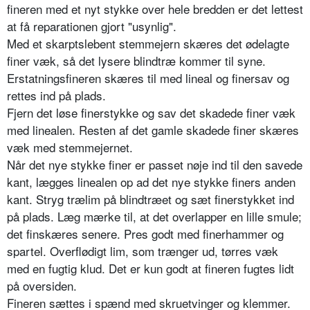
fineren med et nyt stykke over hele bredden er det lettest
at få reparationen gjort "usynlig".
Med et skarptslebent stemmejern skæres det ødelagte
finer væk, så det lysere blindtræ kommer til syne.
Erstatningsfineren skæres til med lineal og finersav og
rettes ind på plads.
Fjern det løse finerstykke og sav det skadede finer væk
med linealen. Resten af det gamle skadede finer skæres
væk med stemmejernet.
Når det nye stykke finer er passet nøje ind til den savede
kant, lægges linealen op ad det nye stykke finers anden
kant. Stryg trælim på blindtræet og sæt finerstykket ind
på plads. Læg mærke til, at det overlapper en lille smule;
det finskæres senere. Pres godt med finerhammer og
spartel. Overflødigt lim, som trænger ud, tørres væk
med en fugtig klud. Det er kun godt at fineren fugtes lidt
på oversiden.
Fineren sættes i spænd med skruetvinger og klemmer.