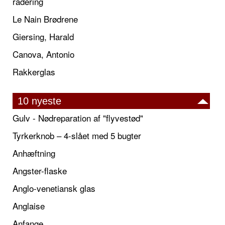
radering
Le Nain Brødrene
Giersing, Harald
Canova, Antonio
Rakkerglas
10 nyeste
Gulv - Nødreparation af "flyvestød"
Tyrkerknob – 4-slået med 5 bugter
Anhæftning
Angster-flaske
Anglo-venetiansk glas
Anglaise
Anfange