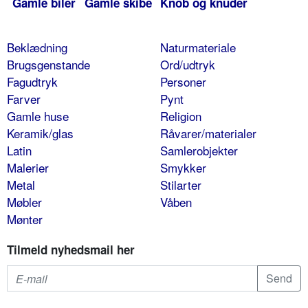
Gamle biler
Gamle skibe
Knob og knuder
Beklædning
Naturmateriale
Brugsgenstande
Ord/udtryk
Fagudtryk
Personer
Farver
Pynt
Gamle huse
Religion
Keramik/glas
Råvarer/materialer
Latin
Samlerobjekter
Malerier
Smykker
Metal
Stilarter
Møbler
Våben
Mønter
Tilmeld nyhedsmail her