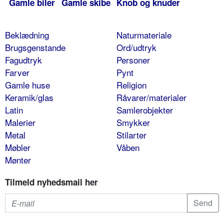
Gamle biler
Gamle skibe
Knob og knuder
Beklædning
Naturmateriale
Brugsgenstande
Ord/udtryk
Fagudtryk
Personer
Farver
Pynt
Gamle huse
Religion
Keramik/glas
Råvarer/materialer
Latin
Samlerobjekter
Malerier
Smykker
Metal
Stilarter
Møbler
Våben
Mønter
Tilmeld nyhedsmail her