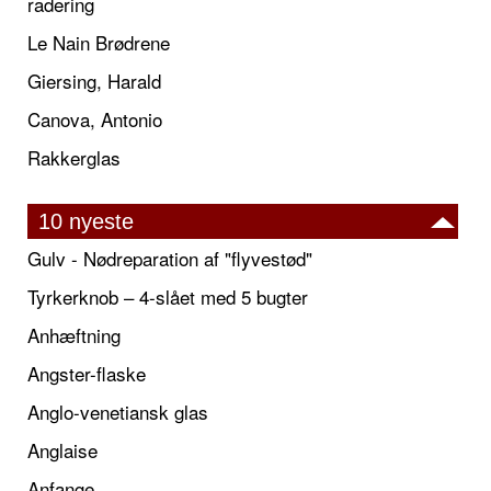
radering
Le Nain Brødrene
Giersing, Harald
Canova, Antonio
Rakkerglas
10 nyeste
Gulv - Nødreparation af "flyvestød"
Tyrkerknob – 4-slået med 5 bugter
Anhæftning
Angster-flaske
Anglo-venetiansk glas
Anglaise
Anfange