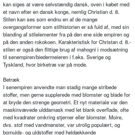
kan siges at være selvstændig dansk, oven i købet med
et navn efter en dansk konge, nemlig Christian d. 8.
Stilen kan ses som endnu en af de mange
overgangsformer som stilhistorien er så fuld af, med sin
blanding af stilelementer fra på den ene side empiren og
på den anden rokokoen. Karakteristisk for Christan d. 8.-
stilen er også den flittige brug af mahogni i modsætning
til senempiren/biedermeieren i f.eks. Sverige og
Tyskland, hvor birketræ var på mode.
Betræk
I senempiren anvendte man stadig mange stribede
stoffer, men gerne supplerede med blomster og blade for
at bryde den strenge geometri. Et nyt materiale var den
maskinvævede ulddamask med let blank overflade, ofte
med kvadrater omkring stjerner eller blomster. Moire,
dvs. stof med vandmønster, var utrolig populært, og
bomulds- og uldstoffer med heldækkende