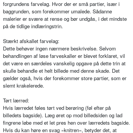
forgrundens farvelag. Hvor der er små partier, især i
baggrunden, som forekommer umalede. Sådanne
malerier er svære at rense og bør undgås, i det mindste
på de tidlige indlæringstrin.
Stærkt afskallet farvelag:
Dette behøver ingen nærmere beskrivelse. Selvom
behandlingen af løse farveskaller er blevet forklaret, vil
det være en særdeles vanskelig opgave på dette trin at
skulle behandle et helt billede med denne skade. Det
gælder også, hvis der forekommer store partier, som er
slemt krakelerede.
Tørt lærred:
Hvis lærredet føles tørt ved berøring (føl efter på
billedets bagside). Læg øret op mod billedsiden og lad
fingrene løbe med et let pres hen over lærredets bagside.
Hvis du kan høre en svag »knitren«, betyder det, at