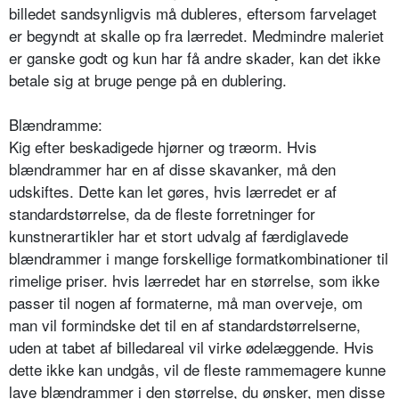
billedet sandsynligvis må dubleres, eftersom farvelaget
er begyndt at skalle op fra lærredet. Medmindre maleriet
er ganske godt og kun har få andre skader, kan det ikke
betale sig at bruge penge på en dublering.
Blændramme:
Kig efter beskadigede hjørner og træorm. Hvis
blændrammer har en af disse skavanker, må den
udskiftes. Dette kan let gøres, hvis lærredet er af
standardstørrelse, da de fleste forretninger for
kunstnerartikler har et stort udvalg af færdiglavede
blændrammer i mange forskellige formatkombinationer til
rimelige priser. hvis lærredet har en størrelse, som ikke
passer til nogen af formaterne, må man overveje, om
man vil formindske det til en af standardstørrelserne,
uden at tabet af billedareal vil virke ødelæggende. Hvis
dette ikke kan undgås, vil de fleste rammemagere kunne
lave blændrammer i den størrelse, du ønsker, men disse