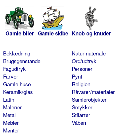
Gamle biler
Gamle skibe
Knob og knuder
Beklædning
Naturmateriale
Brugsgenstande
Ord/udtryk
Fagudtryk
Personer
Farver
Pynt
Gamle huse
Religion
Keramik/glas
Råvarer/materialer
Latin
Samlerobjekter
Malerier
Smykker
Metal
Stilarter
Møbler
Våben
Mønter