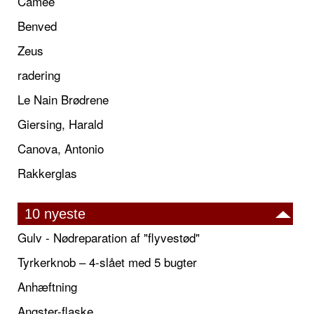
Camée
Benved
Zeus
radering
Le Nain Brødrene
Giersing, Harald
Canova, Antonio
Rakkerglas
10 nyeste
Gulv - Nødreparation af "flyvestød"
Tyrkerknob – 4-slået med 5 bugter
Anhæftning
Angster-flaske