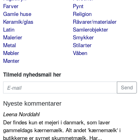
Farver
Pynt
Gamle huse
Religion
Keramik/glas
Råvarer/materialer
Latin
Samlerobjekter
Malerier
Smykker
Metal
Stilarter
Møbler
Våben
Mønter
Tilmeld nyhedsmail her
Nyeste kommentarer
Leena Norddahl
Der findes kun et mejeri i danmark, som laver
gammeldags kærnemælk. Alt andet 'kærnemælk' i
butikkerne er syrnet skummetmælk. Har...