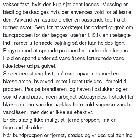
vokser fast, hvis den kun sjældent løsnes. Messing er
blødt og beskadiges hvis der anvendes vold for at løsne
den. Anvend en fastnøgle eller en passende top fra et
topnøglesæt. Sørg for at værktøjet får ordentligt greb om
bundproppen før der lægges kræfter i. Stik en trælægte
ind i rørets u-formede bøjning så der kan holdes igen.
Begynd med at spænde proppen lidt, inden den løsnes.
Hold en spand under så vandlåsens forurenede vand
ikke løber ud på gulvet.
Sidder den stadig fast, må røret opvarmes med en
blæselampe, hvorved jernet i røret udvides i forhold til
proppen. Pas på brandfaren, og haven ildslukker og en
spand vand parat inden arbejdet påbegyndes. I stedet for
blæselampen kan der hældes flere hold kogende vand i
vandlåsen, men det er ikke så effektivt.
Er det stadig ikke muligt at fjerne proppen, må en
fagmand tilkaldes.
Når bundproppen er fjernet, stødes og vrides splitten ind