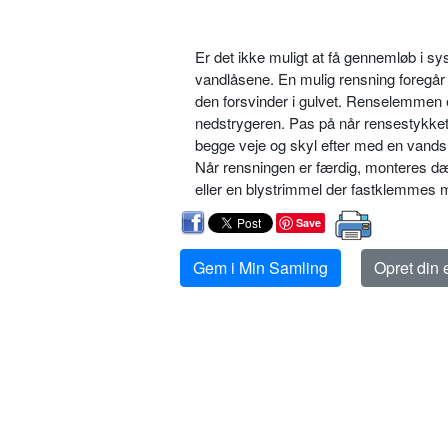
Er det ikke muligt at få gennemløb i sys
vandlåsene. En mulig rensning foregår 
den forsvinder i gulvet. Renselemmen 
nedstrygeren. Pas på når rensestykket 
begge veje og skyl efter med en vandsl
Når rensningen er færdig, monteres dæ
eller en blystrimmel der fastklemmes 
Save
Gem i Min Samling
Opret din