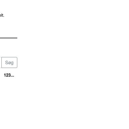
lt.
123...