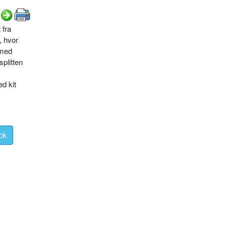
 fra
, hvor
 med
plitten
d kit
ck