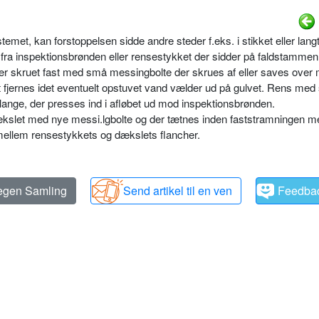
temet, kan forstoppelsen sidde andre steder f.eks. i stikket eller langt
fra inspektionsbrønden eller rensestykket der sidder på faldstammen
er skruet fast med små messingbolte der skrues af eller saves over
fjernes idet eventuelt opstuvet vand vælder ud på gulvet. Rens med s
ange, der presses ind i afløbet ud mod inspektionsbrønden.
kslet med nye messi.lgbolte og der tætnes inden faststramningen me
mellem rensestykkets og dækslets flancher.
 egen Samling
Send artikel til en ven
Feedba