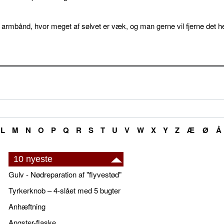
 armbånd, hvor meget af sølvet er væk, og man gerne vil fjerne det he
L
M
N
O
P
Q
R
S
T
U
V
W
X
Y
Z
Æ
Ø
Å
10 nyeste
Gulv - Nødreparation af "flyvestød"
Tyrkerknob – 4-slået med 5 bugter
Anhæftning
Angster-flaske