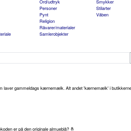
Ord/udtryk
Smykker
Personer
Stilarter
Pynt
Våben
Religion
Råvarer/materialer
eriale
Samlerobjekter
som laver gammeldags kærnemælk. Alt andet 'kærnemælk' i butikkerne
ekoden er på den originale almueblå? 🤞