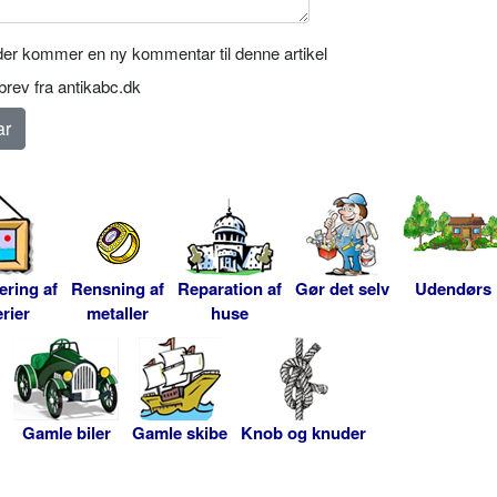
er kommer en ny kommentar til denne artikel
rev fra antikabc.dk
ering af
Rensning af
Reparation af
Gør det selv
Udendørs
rier
metaller
huse
Gamle biler
Gamle skibe
Knob og knuder