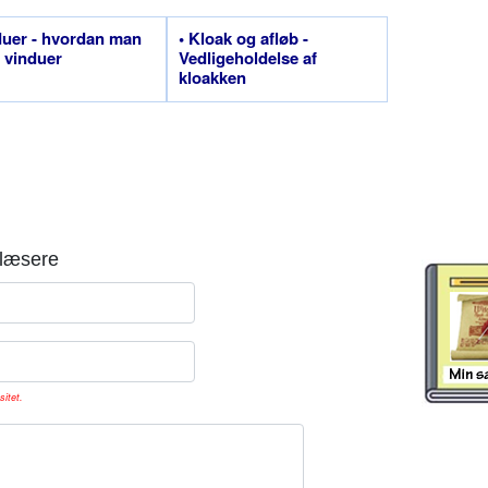
duer - hvordan man
• Kloak og afløb -
 vinduer
Vedligeholdelse af
kloakken
læsere
sitet.