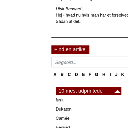
Ulrik Bencard
Hej - hvad nu hvis man har et forsølvet
Sådan at det...
Find en artikel
A
B
C
D
E
F
G
H
I
J
K
10 mest udprintede
fusk
Dukaton
Camée
Benved