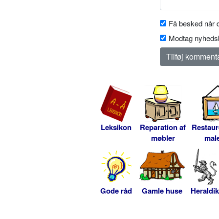
Få besked når d
Modtag nyhedsb
Leksikon
Reparation af
Restaur
møbler
male
Gode råd
Gamle huse
Heraldik