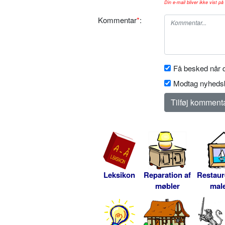
Din e-mail bliver ikke vist på 
Kommentar
*
:
Få besked når d
Modtag nyhedsb
Leksikon
Reparation af
Restaur
møbler
male