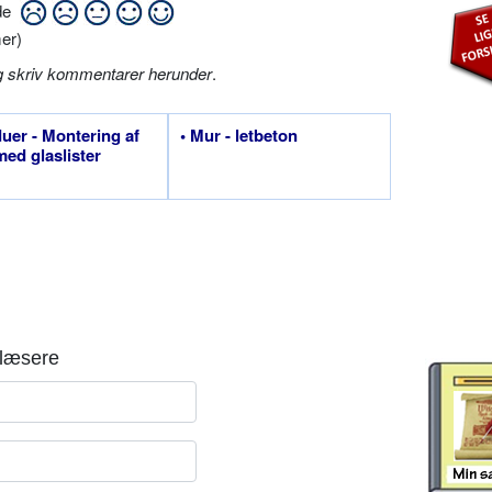
ide
er)
g skriv kommentarer herunder
.
duer - Montering af
• Mur - letbeton
med glaslister
læsere