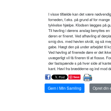
I visse tilfælde kan det være nødvendig
forneden, f.eks. på grund af for mange
tykkelse hjælpe. Klodsen lægges på gu
Til høvling i dørens anslag benyttes en
døren er fineret. Ved afhøvling af dørp
smig dvs. med høvlen skråt, og så mege
gabe. Hægt den på under arbejdet til ko
Ved høvling af finerede døre er det ikke
uvægerligt vil få fineren til at flosse. 
der fastspænde s på hver side af kant
kant. Høvl fra brædderne og ind mod dø
Save
Gem i Min Samling
Opret din