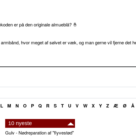
ekoden er på den originale almueblå? 🤞
 armbånd, hvor meget af sølvet er væk, og man gerne vil fjerne det he
L
M
N
O
P
Q
R
S
T
U
V
W
X
Y
Z
Æ
Ø
Å
10 nyeste
Gulv - Nødreparation af "flyvestød"