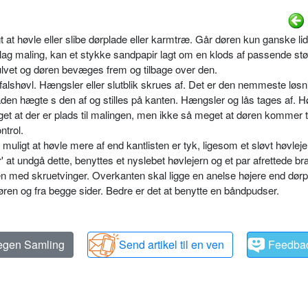
t at høvle eller slibe dørplade eller karmtræ. Går døren kun ganske lid
 lag maling, kan et stykke sandpapir lagt om en klods af passende stø
lvet og døren bevæges frem og tilbage over den.
 falshøvl. Hængsler eller slutblik skrues af. Det er den nemmeste løsn
laden hægte s den af og stilles på kanten. Hængsler og lås tages af. Hø
t at der er plads til malingen, men ikke så meget at døren kommer ti
ntrol.
 muligt at høvle mere af end kantlisten er tyk, ligesom et sløvt høvleje
For' at undgå dette, benyttes et nyslebet høvlejern og et par afrettede b
en med skruetvinger. Overkanten skal ligge en anelse højere end dør
ren og fra begge sider. Bedre er det at benytte en båndpudser.
 egen Samling
Send artikel til en ven
Feedba