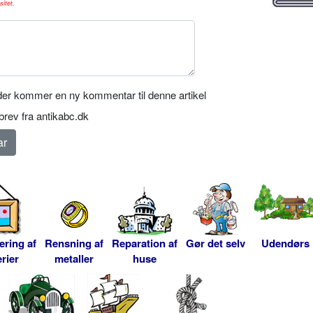
sitet.
er kommer en ny kommentar til denne artikel
rev fra antikabc.dk
ering af
Rensning af
Reparation af
Gør det selv
Udendørs
rier
metaller
huse