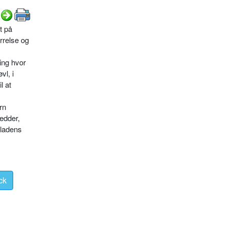
t på
rrelse og
ing hvor
vl, i
l at
rn
rædder,
pladens
ck