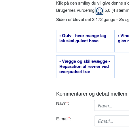
Klik på den smiley du vil give denne s
Brugernes vurdering
5,0
(
4
stemm
Siden er blevet set 3.172 gange -
Se o
• Gulv - hvor mange lag
• Vin
lak skal gulvet have
glas 
• Vægge og skillevægge -
Reparation af revner ved
overpudset træ
Kommentarer og debat mellem 
Navn
*
:
E-mail
*
: