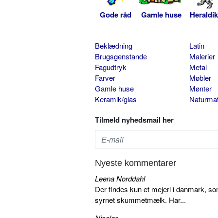
Gode råd
Gamle huse
Heraldik
Beklædning
Latin
Brugsgenstande
Malerier
Fagudtryk
Metal
Farver
Møbler
Gamle huse
Mønter
Keramik/glas
Naturmat
Tilmeld nyhedsmail her
Nyeste kommentarer
Leena Norddahl
Der findes kun et mejeri i danmark, 
syrnet skummetmælk. Har...
Nicolas