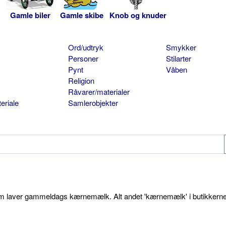
Gamle biler
Gamle skibe
Knob og knuder
Ord/udtryk
Smykker
Personer
Stilarter
Pynt
Våben
Religion
Råvarer/materialer
eriale
Samlerobjekter
som laver gammeldags kærnemælk. Alt andet 'kærnemælk' i butikkerne