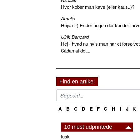
Hvor køber man kavs (eller kaus..)?
Amalie
Hejsa :-) Er der nogen der kender farv
Ulrik Bencard
Hej - hvad nu hvis man har et forsølvet
Sådan at det...
Find en artikel
A
B
C
D
E
F
G
H
I
J
K
10 mest udprintede
fusk