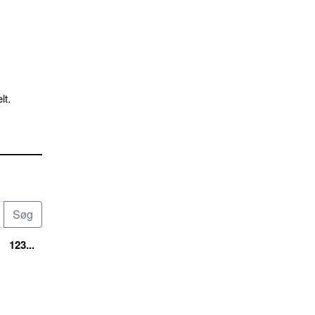
lt.
123...