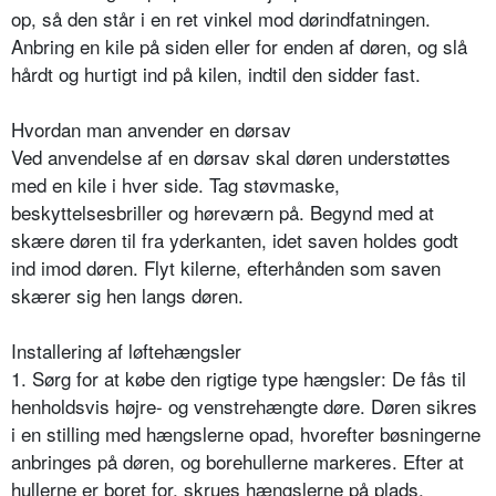
op, så den står i en ret vinkel mod dørindfatningen.
Anbring en kile på siden eller for enden af døren, og slå
hårdt og hurtigt ind på kilen, indtil den sidder fast.
Hvordan man anvender en dørsav
Ved anvendelse af en dørsav skal døren understøttes
med en kile i hver side. Tag støvmaske,
beskyttelsesbriller og høreværn på. Begynd med at
skære døren til fra yderkanten, idet saven holdes godt
ind imod døren. Flyt kilerne, efterhånden som saven
skærer sig hen langs døren.
Installering af løftehængsler
1. Sørg for at købe den rigtige type hængsler: De fås til
henholdsvis højre- og venstrehængte døre. Døren sikres
i en stilling med hængslerne opad, hvorefter bøsningerne
anbringes på døren, og borehullerne markeres. Efter at
hullerne er boret for, skrues hængslerne på plads.