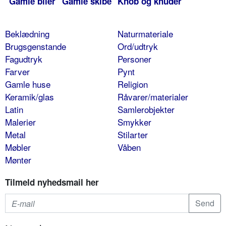
Gamle biler
Gamle skibe
Knob og knuder
Beklædning
Naturmateriale
Brugsgenstande
Ord/udtryk
Fagudtryk
Personer
Farver
Pynt
Gamle huse
Religion
Keramik/glas
Råvarer/materialer
Latin
Samlerobjekter
Malerier
Smykker
Metal
Stilarter
Møbler
Våben
Mønter
Tilmeld nyhedsmail her