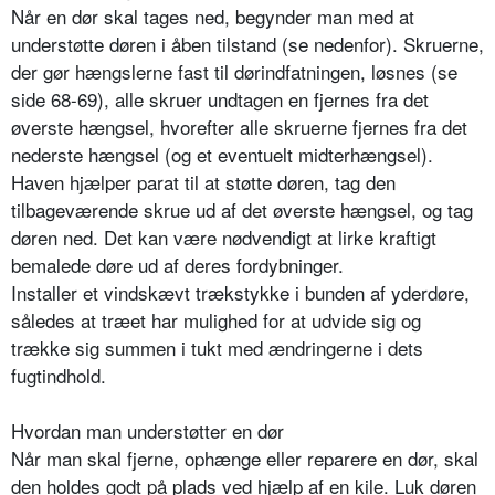
Når en dør skal tages ned, begynder man med at
understøtte døren i åben tilstand (se nedenfor). Skruerne,
der gør hængslerne fast til dørindfatningen, løsnes (se
side 68-69), alle skruer undtagen en fjernes fra det
øverste hængsel, hvorefter alle skruerne fjernes fra det
nederste hængsel (og et eventuelt midterhængsel).
Haven hjælper parat til at støtte døren, tag den
tilbageværende skrue ud af det øverste hængsel, og tag
døren ned. Det kan være nødvendigt at lirke kraftigt
bemalede døre ud af deres fordybninger.
Installer et vindskævt trækstykke i bunden af yderdøre,
således at træet har mulighed for at udvide sig og
trække sig summen i tukt med ændringerne i dets
fugtindhold.
Hvordan man understøtter en dør
Når man skal fjerne, ophænge eller reparere en dør, skal
den holdes godt på plads ved hjælp af en kile. Luk døren