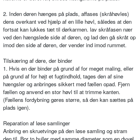
2. Inden døren hænges på plads, affases (skråhøvles)
dens overkant ved hjælp af en lille høvl, således at den
fortsat kan lukkes tæt til dørkarmen. lav skråfasen nær
ved den hængslede side af døren, og lad den gå skråt op
imod den side af døren, der vender ind imod rummet.
Tilskæring af døre, der binder
1. Hvis en dør binder på grund af for meget maling, eller
på grund af for højt et fugtindhold, tages den af sine
hængsler og anbringes sikkert med fællen opad. Fjern
fællen og anvend en stor høvl til at trimme kanten.
(Fællens fordybning gøres større, så den kan sættes på
plads igen).
Reparation af løse samlinger
Anbring en skruetvinge på den løse samling og stram
den til. Bor to huller med samme diameter som en dyvel