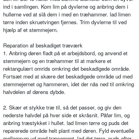
ind i samlingen. Kom lim på dyvlerne og anbring dem i
hullerne ved at slå dem i med en træhammer. lad limen
tørre inden skruetvingen fjernes. Trim dyvlerne til ved
hjælp af et stemmejern.
Reparation af beskadiget træværk
1. Anbring døren fladt på et arbejdsbord, og anvend et
stemmejern og en træhammer til at markere et
rektangulært omrids omkring det beskadigede område.
Fortsæt med at skære det beskadigede område ud med
stemmejernet og hammeren, idet der nås ned til omkring
halvdelen af dørens dybde.
2. Skær et stykke træ til, så det passer, og giv den
nederste halvdel på hver side et skråsnit. Påfør lim, og
anbring træstykket i hullet. lad limen tørre og puds det
reparerede område helt plant med døren. Fyld eventuelle
mellemrum ud med træcement, lad det tørre, puds efter