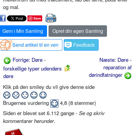
og mal.
Save
Gem i Min Samling
Opret din egen Samling
Send artikel til en ven
Feedback
Forrige: Døre -
Næste: Døre -
reparation af
forskellige typer udendørs
dørindfatninger
døre
Klik på den smiley du vil give denne side
Brugernes vurdering
4,8
(
8
stemmer)
Siden er blevet set 6.112 gange -
Se og skriv
.
kommentarer herunder