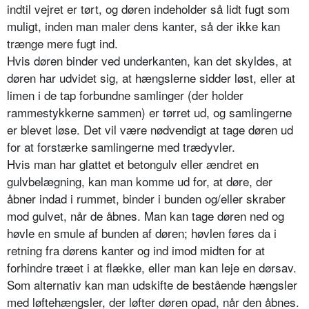
indtil vejret er tørt, og døren indeholder så lidt fugt som
muligt, inden man maler dens kanter, så der ikke kan
trænge mere fugt ind.
Hvis døren binder ved underkanten, kan det skyldes, at
døren har udvidet sig, at hængslerne sidder løst, eller at
limen i de tap forbundne samlinger (der holder
rammestykkerne sammen) er tørret ud, og samlingerne
er blevet løse. Det vil være nødvendigt at tage døren ud
for at forstærke samlingerne med trædyvler.
Hvis man har glattet et betongulv eller ændret en
gulvbelægning, kan man komme ud for, at døre, der
åbner indad i rummet, binder i bunden og/eller skraber
mod gulvet, når de åbnes. Man kan tage døren ned og
høvle en smule af bunden af døren; høvlen føres da i
retning fra dørens kanter og ind imod midten for at
forhindre træet i at flække, eller man kan leje en dørsav.
Som alternativ kan man udskifte de bestående hængsler
med løftehængsler, der løfter døren opad, når den åbnes.