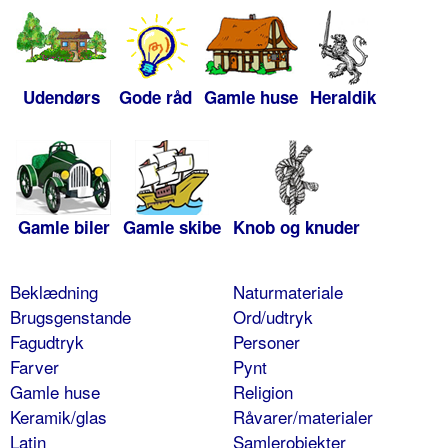
Udendørs
Gode råd
Gamle huse
Heraldik
Gamle biler
Gamle skibe
Knob og knuder
Beklædning
Naturmateriale
Brugsgenstande
Ord/udtryk
Fagudtryk
Personer
Farver
Pynt
Gamle huse
Religion
Keramik/glas
Råvarer/materialer
Latin
Samlerobjekter