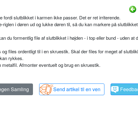
fordi slutblikket i karmen ikke passer. Det er ret irriterende.
glen i døren ud og lukke døren til, så du kan markere på slutblikket
n du formentlig file af slutblikket i højden - i top eller bund - uden at 
g files ordentligt til i en skruestik. Skal der files for meget af slutbli
 kan rykkes.
en metalfil. Afmonter eventuelt og brug en skruestik.
 egen Samling
Send artikel til en ven
Feedba