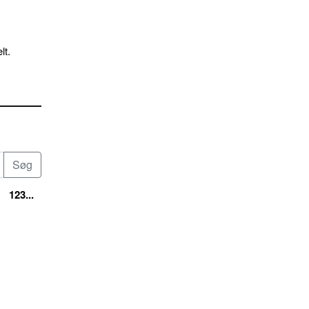
lt.
123...