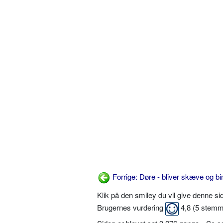
Forrige: Døre - bliver skæve og bi
Klik på den smiley du vil give denne s
Brugernes vurdering
4,8
(
5
stemm