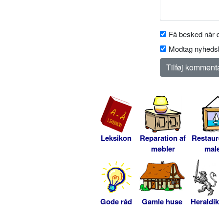
Få besked når d
Modtag nyhedsb
Leksikon
Reparation af
Restaur
møbler
male
Gode råd
Gamle huse
Heraldik