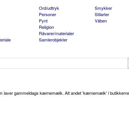
Ord/udtryk
Smykker
Personer
Stilarter
Pynt
Våben
Religion
Råvarer/materialer
eriale
Samlerobjekter
som laver gammeldags kærnemælk. Alt andet 'kærnemælk' i butikkerne