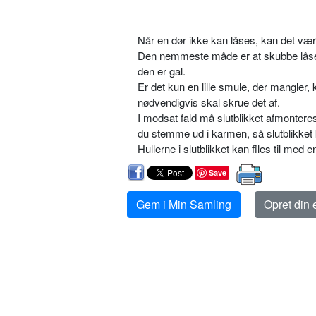
Når en dør ikke kan låses, kan det være 
Den nemmeste måde er at skubbe låse-ri
den er gal.
Er det kun en lille smule, der mangler, ka
nødvendigvis skal skrue det af.
I modsat fald må slutblikket afmonteres o
du stemme ud i karmen, så slutblikket
Hullerne i slutblikket kan files til med 
Save
Gem i Min Samling
Opret din