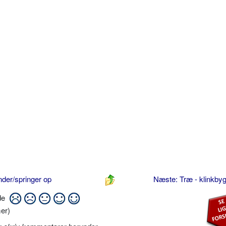
nder/springer op
Næste: Træ - klinkby
ide
er)