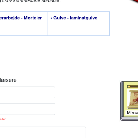
g skriv kommentarer herunder
.
erarbejde - Mørteler
• Gulve - laminatgulve
læsere
sitet.