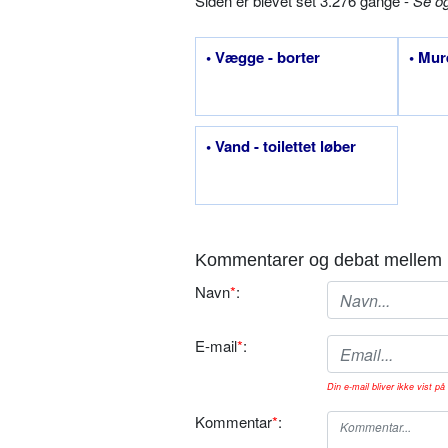
Siden er blevet set 3.276 gange -
Se o
• Vægge - borter
• Mur
• Vand - toilettet løber
Kommentarer og debat mellem 
Navn
*
:
E-mail
*
:
Din e-mail bliver ikke vist på 
Kommentar
*
: