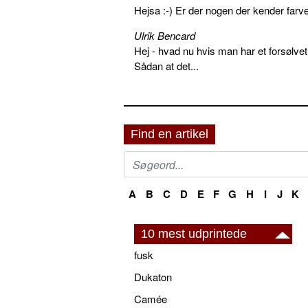
Hejsa :-) Er der nogen der kender farv
Ulrik Bencard
Hej - hvad nu hvis man har et forsølvet
Sådan at det...
Find en artikel
A
B
C
D
E
F
G
H
I
J
K
10 mest udprintede
fusk
Dukaton
Camée