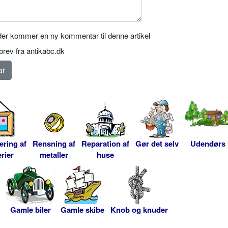
er kommer en ny kommentar til denne artikel
rev fra antikabc.dk
ering af
Rensning af
Reparation af
Gør det selv
Udendørs
rier
metaller
huse
Gamle biler
Gamle skibe
Knob og knuder