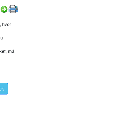
, hvor
du
kket, må
ck