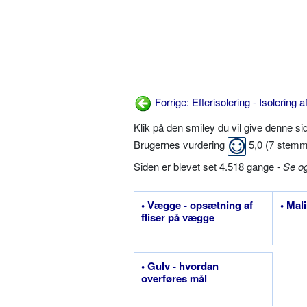
Forrige: Efterisolering - Isolering a
Klik på den smiley du vil give denne s
Brugernes vurdering
5,0
(
7
stemm
Siden er blevet set 4.518 gange -
Se o
• Vægge - opsætning af
• Mal
fliser på vægge
• Gulv - hvordan
overføres mål