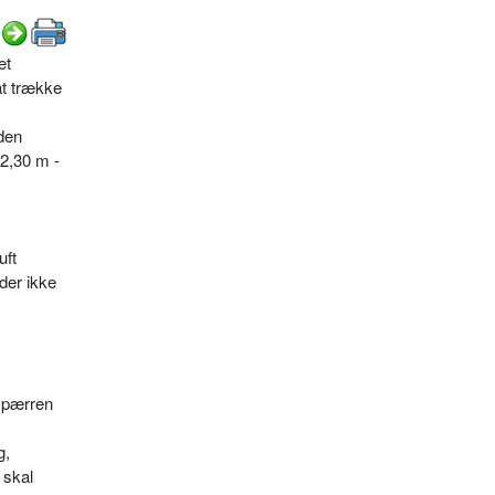
et
at trække
den
 2,30 m -
uft
der ikke
pspærren
g,
 skal