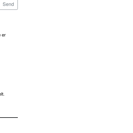
 er
lt.