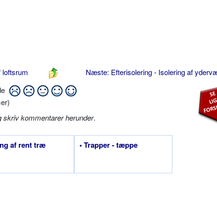
f loftsrum
Næste: Efterisolering - Isolering af yder
ide
er)
g skriv kommentarer herunder
.
ing af rent træ
• Trapper - tæppe