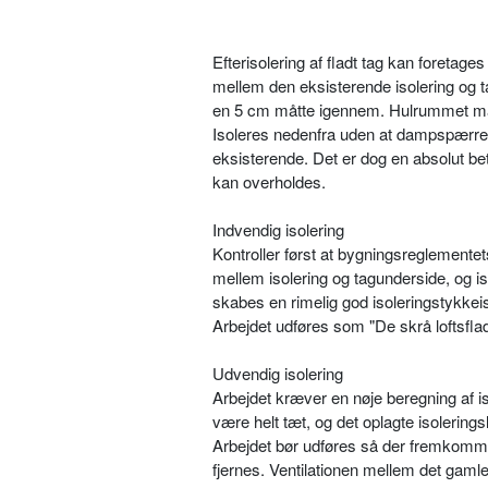
Efterisolering af fladt tag kan foretage
mellem den eksisterende isolering og 
en 5 cm måtte igennem. Hulrummet må a
Isoleres nedenfra uden at dampspærren
eksisterende. Det er dog en absolut be
kan overholdes.
Indvendig isolering
Kontroller først at bygningsreglemente
mellem isolering og tagunderside, og i
skabes en rimelig god isoleringstykkeis
Arbejdet udføres som "De skrå loftsfla
Udvendig isolering
Arbejdet kræver en nøje beregning af 
være helt tæt, og det oplagte isolering
Arbejdet bør udføres så der fremkomme
fjernes. Ventilationen mellem det gamle 