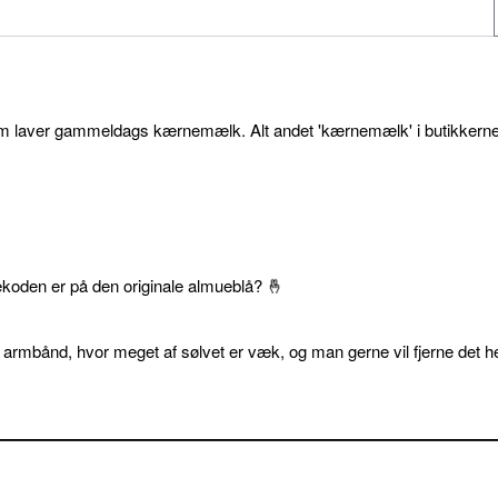
som laver gammeldags kærnemælk. Alt andet 'kærnemælk' i butikkerne
ekoden er på den originale almueblå? 🤞
 armbånd, hvor meget af sølvet er væk, og man gerne vil fjerne det he