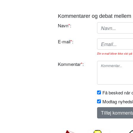
Kommentarer og debat mellem 
Navn
*
:
E-mail
*
:
Din e-mail bliver ikke vist på 
Kommentar
*
:
Få besked når d
Modtag nyhedsb