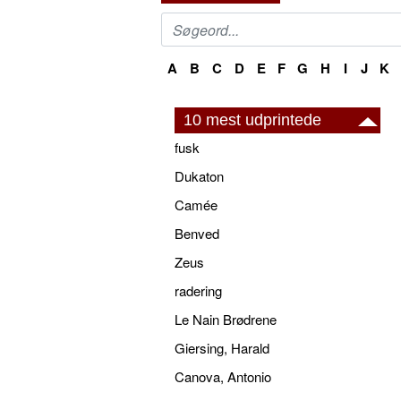
A
B
C
D
E
F
G
H
I
J
K
10 mest udprintede
fusk
Dukaton
Camée
Benved
Zeus
radering
Le Nain Brødrene
Giersing, Harald
Canova, Antonio