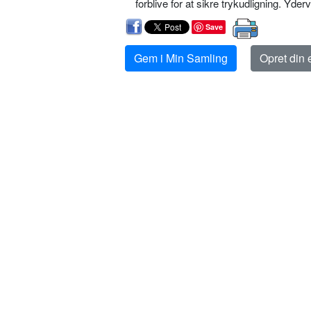
forblive for at sikre trykudligning. Yder
Save
Gem i Min Samling
Opret din