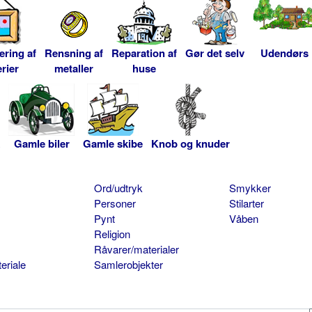
ering af
Rensning af
Reparation af
Gør det selv
Udendørs
rier
metaller
huse
Gamle biler
Gamle skibe
Knob og knuder
Ord/udtryk
Smykker
Personer
Stilarter
Pynt
Våben
Religion
Råvarer/materialer
eriale
Samlerobjekter