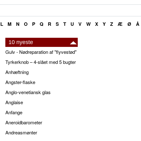
L
M
N
O
P
Q
R
S
T
U
V
W
X
Y
Z
Æ
Ø
Å
10 nyeste
Gulv - Nødreparation af "flyvestød"
Tyrkerknob – 4-slået med 5 bugter
Anhæftning
Angster-flaske
Anglo-venetiansk glas
Anglaise
Anfange
Aneroidbarometer
Andreasmønter