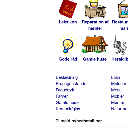
Leksikon
Reparation af
Restaur
møbler
male
Gode råd
Gamle huse
Heraldik
Beklædning
Latin
Brugsgenstande
Malerier
Fagudtryk
Metal
Farver
Møbler
Gamle huse
Mønter
Keramik/glas
Naturmat
Tilmeld nyhedsmail her