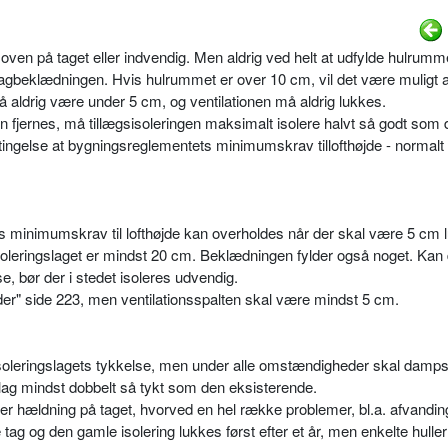
s oven på taget eller indvendig. Men aldrig ved helt at udfylde hulrumm
tagbeklædningen. Hvis hulrummet er over 10 cm, vil det være muligt 
ldrig være under 5 cm, og ventilationen må aldrig lukkes.
 fjernes, må tillægsisoleringen maksimalt isolere halvt så godt som 
tingelse at bygningsreglementets minimumskrav tillofthøjde - normalt
ts minimumskrav til lofthøjde kan overholdes når der skal være 5 cm l
soleringslaget er mindst 20 cm. Beklædningen fylder også noget. Kan 
e, bør der i stedet isoleres udvendig.
der" side 223, men ventilationsspalten skal være mindst 5 cm.
isoleringslagets tykkelse, men under alle omstændigheder skal dam
slag mindst dobbelt så tykt som den eksisterende.
r hældning på taget, hvorved en hel række problemer, bl.a. afvandin
tag og den gamle isolering lukkes først efter et år, men enkelte huller