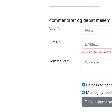
Kommentarer og debat mellem 
Navn
*
:
E-mail
*
:
Din e-mail bliver ikke vist på 
Kommentar
*
:
Få besked når d
Modtag nyhedsb