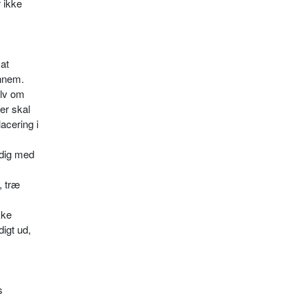
 ikke
 at
ennem.
elv om
er skal
acering i
idig med
, træ
kke
digt ud,
s