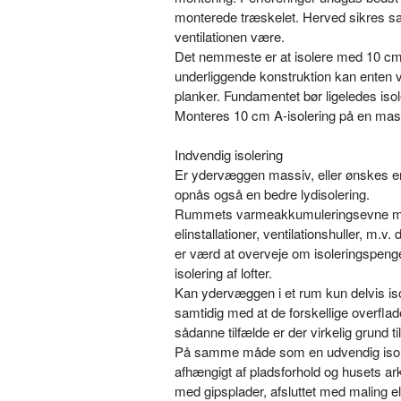
monterede træskelet. Herved sikres sam
ventilationen være.
Det nemmeste er at isolere med 10 cm 
underliggende konstruktion kan enten v
planker. Fundamentet bør ligeledes isol
Monteres 10 cm A-isolering på en massi
Indvendig isolering
Er ydervæggen massiv, eller ønskes en y
opnås også en bedre lydisolering.
Rummets varmeakkumuleringsevne mind
elinstallationer, ventilationshuller, m.v.
er værd at overveje om isoleringspenge
isolering af lofter.
Kan ydervæggen i et rum kun delvis is
samtidig med at de forskellige overfl
sådanne tilfælde er der virkelig grund t
På samme måde som en udvendig isole
afhængigt af pladsforhold og husets ar
med gipsplader, afsluttet med maling el