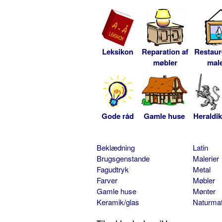
Leksikon
Reparation af
Restaur
møbler
male
Gode råd
Gamle huse
Heraldik
Beklædning
Latin
Brugsgenstande
Malerier
Fagudtryk
Metal
Farver
Møbler
Gamle huse
Mønter
Keramik/glas
Naturmat