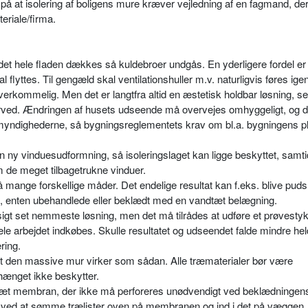
 på at isolering af boligens mure kræver vejledning af en fagmand, der
eriale/firma.
idet hele fladen dækkes så kuldebroer undgås. En yderligere fordel er
skal flyttes. Til gengæld skal ventilationshuller m.v. naturligvis føres ig
erkommelig. Men det er langtfra altid en æstetisk holdbar løsning, s
herved. Ændringen af husets udseende må overvejes omhyggeligt, og d
smyndighederne, så bygningsreglementets krav om bl.a. bygningens pl
 ny vinduesudformning, så isoleringslaget kan ligge beskyttet, samt
m de meget tilbagetrukne vinduer.
 mange forskellige måder. Det endelige resultat kan f.eks. blive puds
rm, enten ubehandlede eller beklædt med en vandtæt belægning.
t set nemmeste løsning, men det må tilrådes at udføre et prøvesty
ele arbejdet indkøbes. Skulle resultatet og udseendet falde mindre hel
ring.
t den massive mur virker som sådan. Alle træmaterialer bør være
hænget ikke beskytter.
tæt membran, der ikke må perforeres unødvendigt ved beklædningen
t ved at sømme trælister oven på membranen og ind i det på væggen