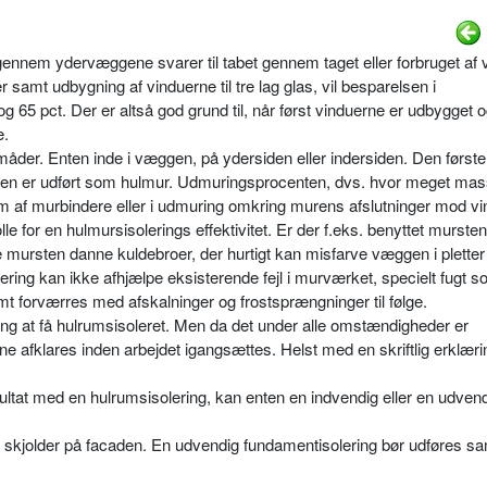
gennem ydervæggene svarer til tabet gennem taget eller forbruget af 
r samt udbygning af vinduerne til tre lag glas, vil besparelsen i
65 pct. Der er altså god grund til, når først vinduerne er udbygget o
e.
e måder. Enten inde i væggen, på ydersiden eller indersiden. Den førs
aden er udført som hulmur. Udmuringsprocenten, dvs. hvor meget mas
rm af murbindere eller i udmuring omkring murens afslutninger mod vi
olle for en hulmursisolerings effektivitet. Er der f.eks. benyttet murst
e mursten danne kuldebroer, der hurtigt kan misfarve væggen i pletter
ring kan ikke afhjælpe eksisterende fejl i murværket, specielt fugt s
t forværres med afskalninger og frostsprængninger til følge.
ning at få hulrumsisoleret. Men da det under alle omstændigheder er
e afklares inden arbejdet igangsættes. Helst med en skriftlig erklæri
esultat med en hulrumsisolering, kan enten en indvendig eller en udven
 skjolder på facaden. En udvendig fundamentisolering bør udføres sa