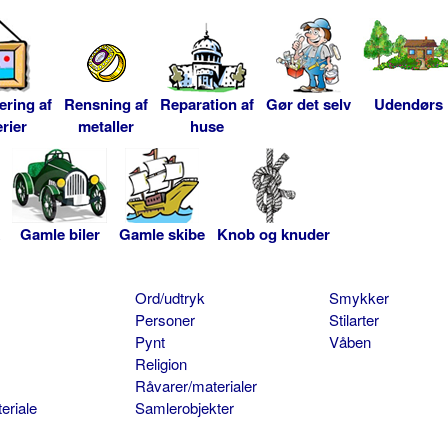
ering af
Rensning af
Reparation af
Gør det selv
Udendørs
rier
metaller
huse
Gamle biler
Gamle skibe
Knob og knuder
Ord/udtryk
Smykker
Personer
Stilarter
Pynt
Våben
Religion
Råvarer/materialer
eriale
Samlerobjekter