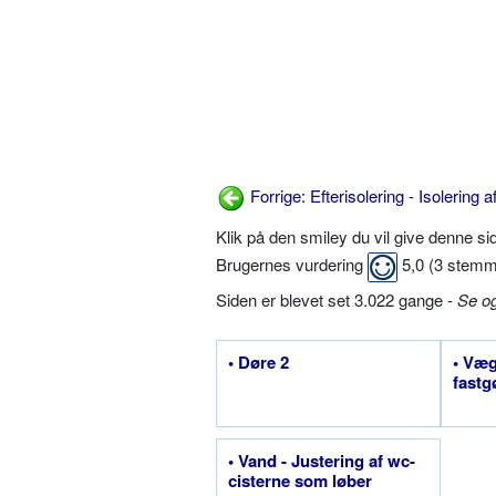
Forrige: Efterisolering - Isolering af
Klik på den smiley du vil give denne s
Brugernes vurdering
5,0
(
3
stemm
Siden er blevet set 3.022 gange -
Se o
• Døre 2
• Væg
fastg
• Vand - Justering af wc-
cisterne som løber