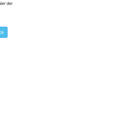
ler der
ck