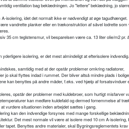
tidig ventilation bag beklædningen. Jo "lettere" beklædning, jo størr
A-isolering, idet det normalt ikke er nødvendigt at øge tagudhænget.
ære vandrette planker eller en trækonstruktion af såvel lodrette som
eres.
v 35 cm teglstensmur, vil besparelsen være ca. 13 liter olie/m2 pr. å
derligere isolering, er det mest almindeligt at efterisolere indvendi
skes, samtidig med at der opstår problemer omkring radiatorer,
 der jo skal flyttes indad i rummet. Der bliver altså mindre plads i bolig
ne kan benyttes på andre måder, f.eks. ved hjælp af forsatsvinduer e
oleres, opstår der problemer med kuldebroer, som hurtigt misfarver 
adetemperaturer kan medføre kuldefald og dermed fornemmelse af træk
il at vurdere situationen inden arbejdet sættes i gang.
ring kan den indvendige forsynes med mange forskellige beklædnin
kitektur. Det mest normale vil være at isolere med 10 cm A-isolering,
ler tapet. Benyttes andre materialer, skal Bygningsreglementets krav t