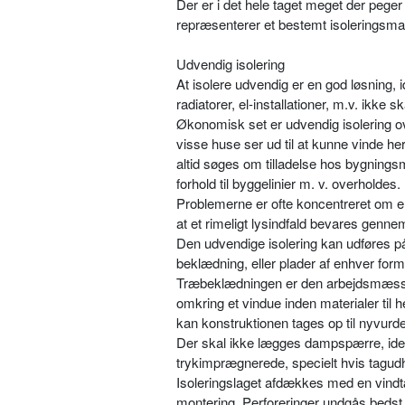
Der er i det hele taget meget der peger
repræsenterer et bestemt isoleringsmat
Udvendig isolering
At isolere udvendig er en god løsning, 
radiatorer, el-installationer, m.v. ikke 
Økonomisk set er udvendig isolering ov
visse huse ser ud til at kunne vinde 
altid søges om tilladelse hos bygning
forhold til byggelinier m. v. overholdes.
Problemerne er ofte koncentreret om en
at et rimeligt lysindfald bevares genne
Den udvendige isolering kan udføres på
beklædning, eller plader af enhver fo
Træbeklædningen er den arbejdsmæssig
omkring et vindue inden materialer til h
kan konstruktionen tages op til nyvurde
Der skal ikke lægges dampspærre, ide
trykimprægnerede, specielt hvis tagud
Isoleringslaget afdækkes med en vind
montering. Perforeringer undgås beds