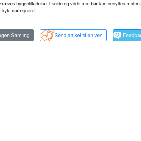
ræves byggetilladelse. I kolde og våde rum bør kun benyttes materia
re trykimprægneret.
 egen Samling
Send artikel til en ven
Feedba