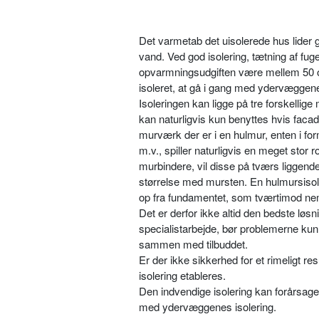
Det varmetab det uisolerede hus lider 
vand. Ved god isolering, tætning af fuge
opvarmningsudgiften være mellem 50 og 
isoleret, at gå i gang med ydervæggen
Isoleringen kan ligge på tre forskellig
kan naturligvis kun benyttes hvis fac
murværk der er i en hulmur, enten i fo
m.v., spiller naturligvis en meget stor r
murbindere, vil disse på tværs liggend
størrelse med mursten. En hulmursisole
op fra fundamentet, som tværtimod nem
Det er derfor ikke altid den bedste løs
specialistarbejde, bør problemerne kunn
sammen med tilbuddet.
Er der ikke sikkerhed for et rimeligt r
isolering etableres.
Den indvendige isolering kan forårsage
med ydervæggenes isolering.