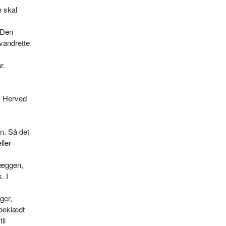
e skal
 Den
 vandrette
r.
g. Herved
en. Så det
ller
væggen,
. I
ger,
 beklædt
il