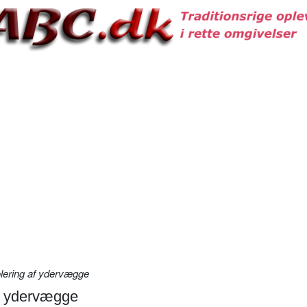
solering af ydervægge
 af ydervægge