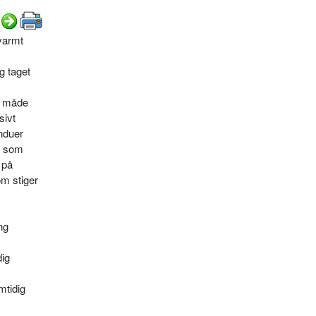
varmt
g taget
te måde
sivt
nduer
en som
 på
om stiger
ng
dig
mtidig