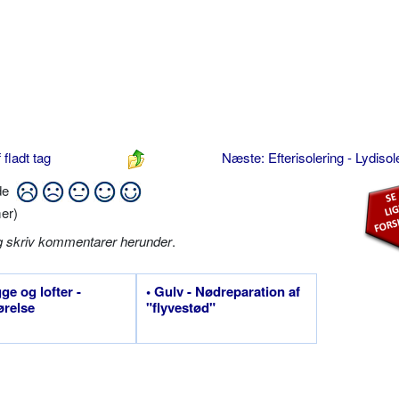
 fladt tag
Næste: Efterisolering - Lydisol
ide
er)
g skriv kommentarer herunder
.
ge og lofter -
• Gulv - Nødreparation af
ørelse
"flyvestød"