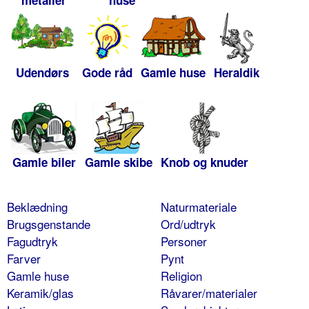
metaller
huse
Udendørs
Gode råd
Gamle huse
Heraldik
Gamle biler
Gamle skibe
Knob og knuder
Beklædning
Naturmateriale
Brugsgenstande
Ord/udtryk
Fagudtryk
Personer
Farver
Pynt
Gamle huse
Religion
Keramik/glas
Råvarer/materialer