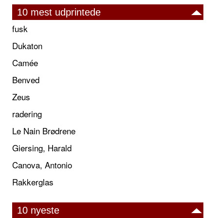
10 mest udprintede
fusk
Dukaton
Camée
Benved
Zeus
radering
Le Nain Brødrene
Giersing, Harald
Canova, Antonio
Rakkerglas
10 nyeste