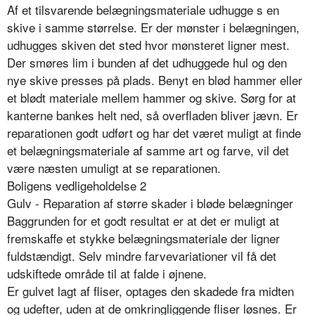
Af et tilsvarende belægningsmateriale udhugge s en
skive i samme størrelse. Er der mønster i belægningen,
udhugges skiven det sted hvor mønsteret ligner mest.
Der smøres lim i bunden af det udhuggede hul og den
nye skive presses på plads. Benyt en blød hammer eller
et blødt materiale mellem hammer og skive. Sørg for at
kanterne bankes helt ned, så overfladen bliver jævn. Er
reparationen godt udført og har det været muligt at finde
et belægningsmateriale af samme art og farve, vil det
være næsten umuligt at se reparationen.
Boligens vedligeholdelse 2
Gulv - Reparation af større skader i bløde belægninger
Baggrunden for et godt resultat er at det er muligt at
fremskaffe et stykke belægningsmateriale der ligner
fuldstændigt. Selv mindre farvevariationer vil få det
udskiftede område til at falde i øjnene.
Er gulvet lagt af fliser, optages den skadede fra midten
og udefter, uden at de omkringliggende fliser løsnes. Er