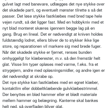
gulvet lagt med banevare, udlægges det nye stykke over
det skadede parti, og eventuelt mønster tilrette s så det
passer. Det løse stykke fastklæbes med bred tape hele
vejen rundt, så det ligger fast. Med en hobbykniv med et
nyt blad monteret skæres igennem begge lag på en
gang. Brug en lineal. Det er nødvendigt at kniven holdes
fuldstændig lodret, ellers bliver de to stykker ikke lige
store, og reparationen vil markere sig med brede fuger.
Når det skadede stykke er fjernet, renses bunden
omhyggeligt for klæberester, m.v. så den fremstår helt
glat. Visse lim typer opløses med varme, f.eks. fra et
strygejern, andre med opløsningsmidler, og andre igen er
det nødvendigt at skrabe op.
Det nye stykke kan fastklæbes med en egnet klæber,
kontaktlim eller dobbeltklæbende gulvklæbestrimmel.
Der benyttes en blød hammer eller et blødt materiale
mellem hammer og belægning. Kanterne skal bankes
helt ned, så overfladen bliver glat.