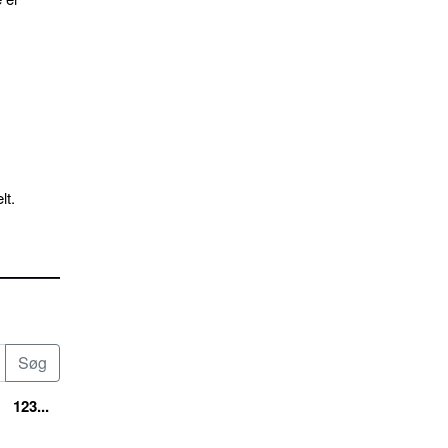
lt.
123...