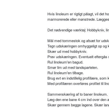
Hvis linoleum er rigtigt pålagt, vil det
marmorerede eller mønstrede. Lægges d
Det nødvendige værktøj: Hobbykniv, lin
Mål med tommestok og afsæt for udskæ
Tegn udskæringen omhyggeligt op og k
Skær ud med hobbykniv.
Prøv udskæringen. Eventuelt eftergås sni
Rul linoleum'en bagud.
Smør lim ud med tandspartelen.
Rul linoleum'en tilbage.
Brug evt en indstillelig profillære, som 
Med profillæren overføres profilet til li
Sammenskæring af to baner linoleum.
Læg den ene bane 4 cm ind over den 
Skær gennem begge lagene. Skær langs