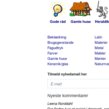
Gode råd
Gamle huse
Heraldik
Beklædning
Latin
Brugsgenstande
Malerier
Fagudtryk
Metal
Farver
Møbler
Gamle huse
Mønter
Keramik/glas
Naturmat
Tilmeld nyhedsmail her
Nyeste kommentarer
Leena Norddahl
Der findes kun et mejeri i danmark, 