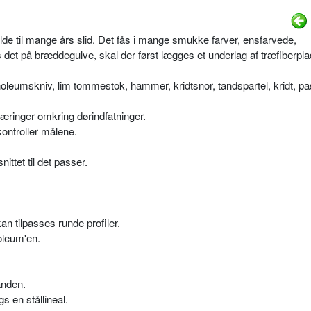
 holde til mange års slid. Det fås i mange smukke farver, ensfarvede,
et på bræddegulve, skal der først lægges et underlag af træfiberpla
oleumskniv, lim tommestok, hammer, kridtsnor, tandspartel, kridt, pa
ringer omkring dørindfatninger.
ontroller målene.
ttet til det passer.
kan tilpasses runde profiler.
noleum'en.
anden.
 en stållineal.