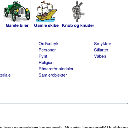
Gamle biler
Gamle skibe
Knob og knuder
Ord/udtryk
Smykker
Personer
Stilarter
Pynt
Våben
Religion
Råvarer/materialer
eriale
Samlerobjekter
som laver gammeldags kærnemælk. Alt andet 'kærnemælk' i butikkerne