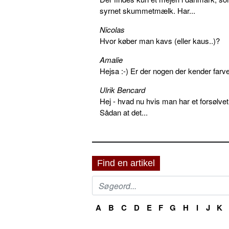
syrnet skummetmælk. Har...
Nicolas
Hvor køber man kavs (eller kaus..)?
Amalie
Hejsa :-) Er der nogen der kender farv
Ulrik Bencard
Hej - hvad nu hvis man har et forsølvet
Sådan at det...
Find en artikel
A
B
C
D
E
F
G
H
I
J
K