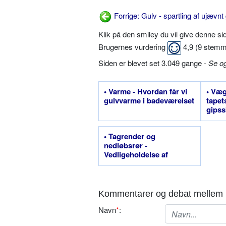
Forrige: Gulv - spartling af ujævnt
Klik på den smiley du vil give denne s
Brugernes vurdering
4,9
(
9
stemm
Siden er blevet set 3.049 gange -
Se o
• Varme - Hvordan får vi
• Væg
gulvvarme i badeværelset
tapet
gipss
• Tagrender og
nedløbsrør -
Vedligeholdelse af
tagrender
Kommentarer og debat mellem 
Navn
*
: