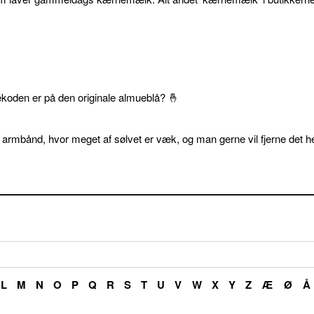
ekoden er på den originale almueblå? 🤞
 armbånd, hvor meget af sølvet er væk, og man gerne vil fjerne det he
L
M
N
O
P
Q
R
S
T
U
V
W
X
Y
Z
Æ
Ø
Å