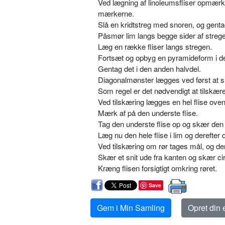
Ved lægning af linoleumsfliser opmærk
mærkerne.
Slå en kridtstreg med snoren, og gent
Påsmør lim langs begge sider af streg
Læg en række fliser langs stregen.
Fortsæt og opbyg en pyramideform i de
Gentag det i den anden halvdel.
Diagonalmønster lægges ved først at sl
Som regel er det nødvendigt at tilskær
Ved tilskæring lægges en hel flise ove
Mærk af på den underste flise.
Tag den underste flise op og skær den 
Læg nu den hele flise i lim og derefter 
Ved tilskæring om rør tages mål, og de
Skær et snit ude fra kanten og skær ci
Kræng flisen forsigtigt omkring røret.
Save
Gem i Min Samling
Opret din