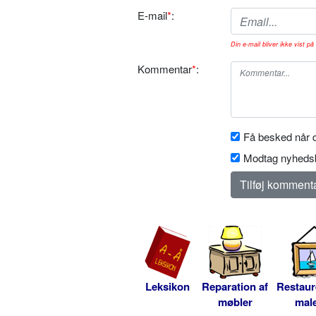
E-mail
*
:
Din e-mail bliver ikke vist på 
Kommentar
*
:
Få besked når d
Modtag nyhedsb
Leksikon
Reparation af
Restaur
møbler
male