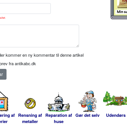
sitet.
er kommer en ny kommentar til denne artikel
rev fra antikabc.dk
ering af
Rensning af
Reparation af
Gør det selv
Udendørs
rier
metaller
huse