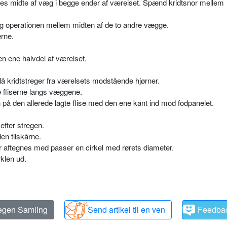
es midte af væg i begge ender af værelset. Spænd kridtsnor mellem
ag operationen mellem midten af de to andre vægge.
erne.
n ene halvdel af værelset.
å kridtstreger fra værelsets modstående hjørner.
e fliserne langs væggene.
n på den allerede lagte flise med den ene kant ind mod fodpanelet.
efter stregen.
den tilskårne.
r aftegnes med passer en cirkel med rørets diameter.
rklen ud.
 egen Samling
Send artikel til en ven
Feedba