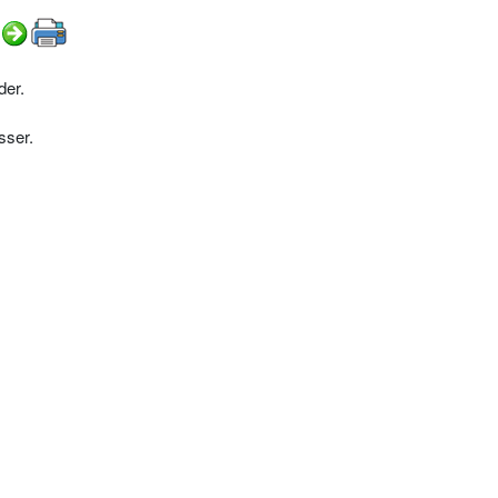
der.
sser.