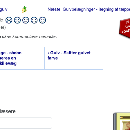
 gulv
Næste: Gulvbelægninger - lægning af tæpp
ide
er)
g skriv kommentarer herunder
.
ge - sådan
• Gulv - Skifter gulvet
seres en
farve
killevæg
læsere