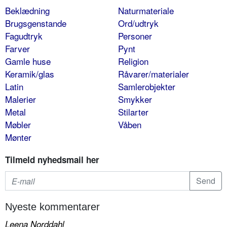
Beklædning
Naturmateriale
Brugsgenstande
Ord/udtryk
Fagudtryk
Personer
Farver
Pynt
Gamle huse
Religion
Keramik/glas
Råvarer/materialer
Latin
Samlerobjekter
Malerier
Smykker
Metal
Stilarter
Møbler
Våben
Mønter
Tilmeld nyhedsmail her
Nyeste kommentarer
Leena Norddahl