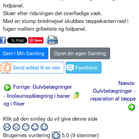
fodpanel.
Skær efter ridsningen det overflødige væk.
Med en stump bredmejsel skubbes tæppekanten ned i
fugen mellem gribeliste og fodpanel.
Save
Gem i Min Samling
Opret din egen Samling
Send artikel til en ven
Feedback
Næste:
Forrige: Gulvbelægninger
Gulvbelægninger -
- linoleumspålægning i baner
reparation af tæppe
og i fliser
Klik på den smiley du vil give denne side
Brugernes vurdering
5,0
(
9
stemmer)