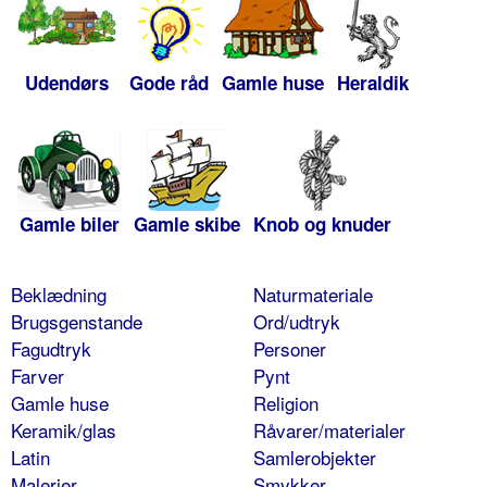
Udendørs
Gode råd
Gamle huse
Heraldik
Gamle biler
Gamle skibe
Knob og knuder
Beklædning
Naturmateriale
Brugsgenstande
Ord/udtryk
Fagudtryk
Personer
Farver
Pynt
Gamle huse
Religion
Keramik/glas
Råvarer/materialer
Latin
Samlerobjekter
Malerier
Smykker