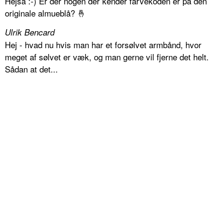
Hejsa :-) Er der nogen der kender farvekoden er på den
originale almueblå? 🤞
Ulrik Bencard
Hej - hvad nu hvis man har et forsølvet armbånd, hvor
meget af sølvet er væk, og man gerne vil fjerne det helt.
Sådan at det...