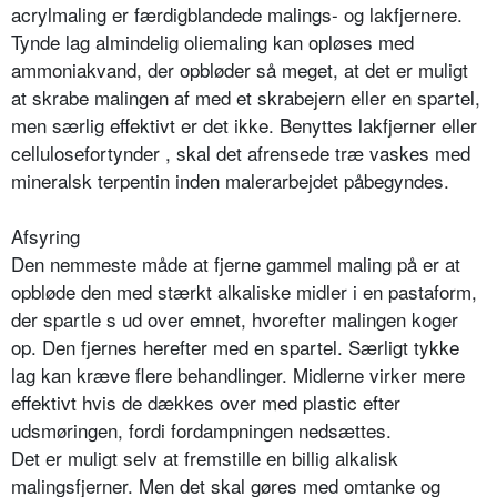
acrylmaling er færdigblandede malings- og lakfjernere.
Tynde lag almindelig oliemaling kan opløses med
ammoniakvand, der opbløder så meget, at det er muligt
at skrabe malingen af med et skrabejern eller en spartel,
men særlig effektivt er det ikke. Benyttes lakfjerner eller
cellulosefortynder , skal det afrensede træ vaskes med
mineralsk terpentin inden malerarbejdet påbegyndes.
Afsyring
Den nemmeste måde at fjerne gammel maling på er at
opbløde den med stærkt alkaliske midler i en pastaform,
der spartle s ud over emnet, hvorefter malingen koger
op. Den fjernes herefter med en spartel. Særligt tykke
lag kan kræve flere behandlinger. Midlerne virker mere
effektivt hvis de dækkes over med plastic efter
udsmøringen, fordi fordampningen nedsættes.
Det er muligt selv at fremstille en billig alkalisk
malingsfjerner. Men det skal gøres med omtanke og