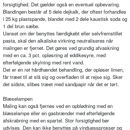
forsigtighed. Det gælder også en eventuel opbevaring.
Blandingen består af 5 dele dejkalk, der oftest forhandles
i 25 kg plastspande, blandet med 2 dele kaustisk soda og
1 del brun sæbe.
Uanset om der benyttes færdigkøbt eller selvfremstillet
pasta, skal den alkaliske virkning neutraliseres når
malingen er fjernet. Det gøres ved grundig afvaskning
med en ca. 3 pct. opløsning af eddikesyre, med
efterfølgende skylning med rent vand.
Det er en ret hårdhændet behandling, der opløser limen,
får træet til at slå sig og overfladen til at rejse sig. Sker
det sidste, slibes træet med sandpapir når det er tørt.
Blæselampen
Maling kan også fjernes ved en opblødning med en
blæselampe eller en gasbrænder med efterfølgende
afskrabning med en spartel. Stor forsigtighed bør
udvises. Den kan ikke benyttes på vinduessprosser og