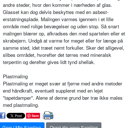
andre steder, hvor den kommer i nærheden af glas.
Glasset kan dog delvis beskyttes med en asbest-
erstatningsplade. Malingen varmes igennem i et lille
område med rolige bevægelser og uden stop. Så snart
malingen blærer op, afkradses den med spartelen eller et
skrabejern. Undgå at varme for meget eller for længe på
samme sted, idet træet nemt forkuller. Sker det alligevel,
slibes området, hvorefter det tørres med mineralsk
terpentin og derefter gives lidt tynd shellak.
Plastmaling
Plastmaling er meget svær at fjerne med andre metoder
end håndkraft, eventuelt suppleret med en lejet
"tapetdamper". Alene af denne grund bør træ ikke males
med plastmaling.
Save
Gem i Min Samling
Opret din egen Samling