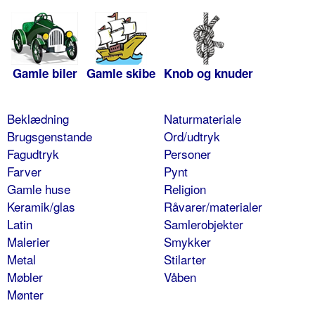
Gamle biler
Gamle skibe
Knob og knuder
Beklædning
Naturmateriale
Brugsgenstande
Ord/udtryk
Fagudtryk
Personer
Farver
Pynt
Gamle huse
Religion
Keramik/glas
Råvarer/materialer
Latin
Samlerobjekter
Malerier
Smykker
Metal
Stilarter
Møbler
Våben
Mønter