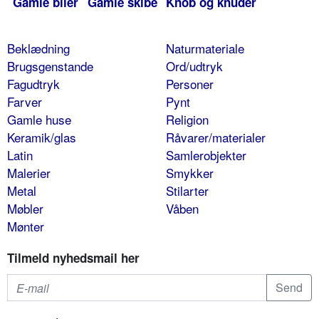
Gamle biler
Gamle skibe
Knob og knuder
Beklædning
Naturmateriale
Brugsgenstande
Ord/udtryk
Fagudtryk
Personer
Farver
Pynt
Gamle huse
Religion
Keramik/glas
Råvarer/materialer
Latin
Samlerobjekter
Malerier
Smykker
Metal
Stilarter
Møbler
Våben
Mønter
Tilmeld nyhedsmail her