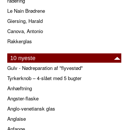
radering
Le Nain Brødrene
Giersing, Harald
Canova, Antonio
Rakkerglas
10 nyeste
Gulv - Nødreparation af "flyvestød"
Tyrkerknob – 4-slået med 5 bugter
Anhæftning
Angster-flaske
Anglo-venetiansk glas
Anglaise
Anfange