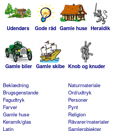
Udendørs
Gode råd
Gamle huse
Heraldik
Gamle biler
Gamle skibe
Knob og knuder
Beklædning
Naturmateriale
Brugsgenstande
Ord/udtryk
Fagudtryk
Personer
Farver
Pynt
Gamle huse
Religion
Keramik/glas
Råvarer/materialer
Latin
Samlerobjekter