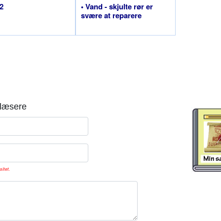
 2
• Vand - skjulte rør er
svære at reparere
læsere
sitet.