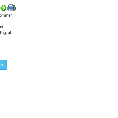
 kommer
et.
ing, at
ck