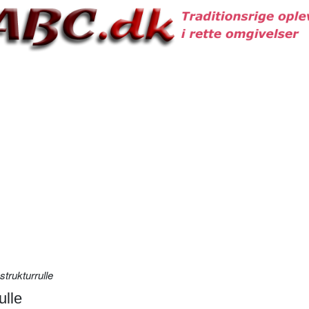
trukturrulle
ulle