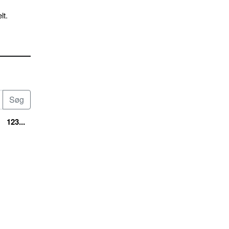
lt.
123...