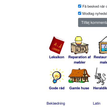
Få besked når d
Modtag nyhedsb
Leksikon
Reparation af
Restaur
møbler
male
Gode råd
Gamle huse
Heraldik
Beklædning
Latin