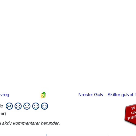
nsvæg
Næste: Gulv - Skifter gulvet 
ide
er)
g skriv kommentarer herunder
.