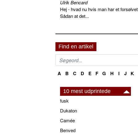
Ulrik Bencard
Hej - hvad nu hvis man har et forsølvet
Sådan at det...
Find en artikel
A
B
C
D
E
F
G
H
I
J
K
10 mest udprintede
fusk
Dukaton
Camée
Benved