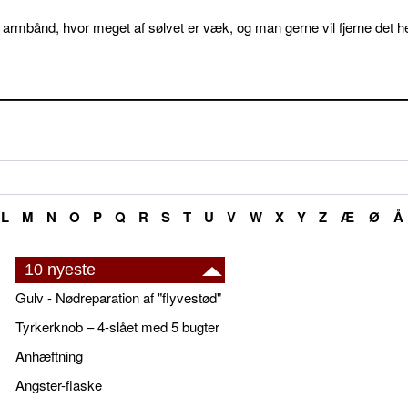
 armbånd, hvor meget af sølvet er væk, og man gerne vil fjerne det he
L
M
N
O
P
Q
R
S
T
U
V
W
X
Y
Z
Æ
Ø
Å
10 nyeste
Gulv - Nødreparation af "flyvestød"
Tyrkerknob – 4-slået med 5 bugter
Anhæftning
Angster-flaske