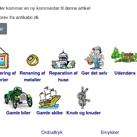
er kommer en ny kommentar til denne artikel
rev fra antikabc.dk
ering af
Rensning af
Reparation af
Gør det selv
Udendørs
rier
metaller
huse
Gamle biler
Gamle skibe
Knob og knuder
Ord/udtryk
Smykker