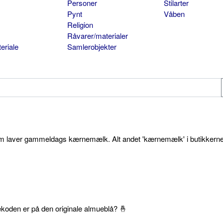
Personer
Stilarter
Pynt
Våben
Religion
Råvarer/materialer
eriale
Samlerobjekter
som laver gammeldags kærnemælk. Alt andet 'kærnemælk' i butikkerne
ekoden er på den originale almueblå? 🤞