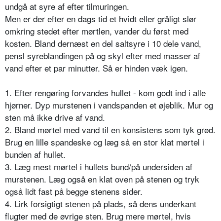
undgå at syre af efter tilmuringen.
Men er der efter en dags tid et hvidt eller gråligt slør
omkring stedet efter mørtlen, vander du først med
kosten. Bland dernæst en del saltsyre i 10 dele vand,
pensl syreblandingen på og skyl efter med masser af
vand efter et par minutter. Så er hinden væk igen.
1. Efter rengøring forvandes hullet - kom godt ind i alle
hjørner. Dyp murstenen i vandspanden et øjeblik. Mur og
sten må ikke drive af vand.
2. Bland mørtel med vand til en konsistens som tyk grød.
Brug en lille spandeske og læg så en stor klat mørtel i
bunden af hullet.
3. Læg mest mørtel i hullets bund/på undersiden af
murstenen. Læg også en klat oven på stenen og tryk
også lidt fast på begge stenens sider.
4. Lirk forsigtigt stenen på plads, så dens underkant
flugter med de øvrige sten. Brug mere mørtel, hvis