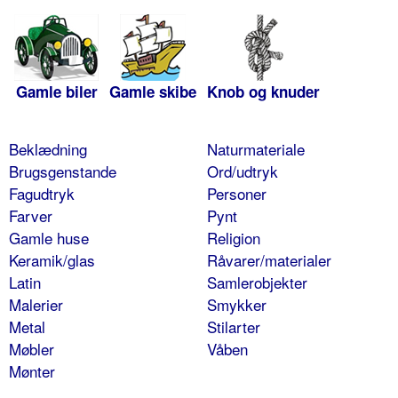
Gamle biler
Gamle skibe
Knob og knuder
Beklædning
Naturmateriale
Brugsgenstande
Ord/udtryk
Fagudtryk
Personer
Farver
Pynt
Gamle huse
Religion
Keramik/glas
Råvarer/materialer
Latin
Samlerobjekter
Malerier
Smykker
Metal
Stilarter
Møbler
Våben
Mønter