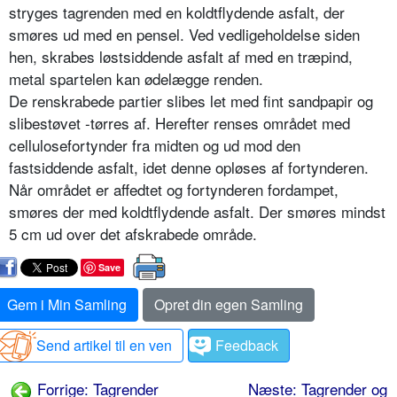
stryges tagrenden med en koldtflydende asfalt, der
smøres ud med en pensel. Ved vedligeholdelse siden
hen, skrabes løstsiddende asfalt af med en træpind,
metal spartelen kan ødelægge renden.
De renskrabede partier slibes let med fint sandpapir og
slibestøvet -tørres af. Herefter renses området med
cellulosefortynder fra midten og ud mod den
fastsiddende asfalt, idet denne opløses af fortynderen.
Når området er affedtet og fortynderen fordampet,
smøres der med koldtflydende asfalt. Der smøres mindst
5 cm ud over det afskrabede område.
Save
Gem i Min Samling
Opret din egen Samling
Send artikel til en ven
Feedback
Forrige: Tagrender
Næste: Tagrender og