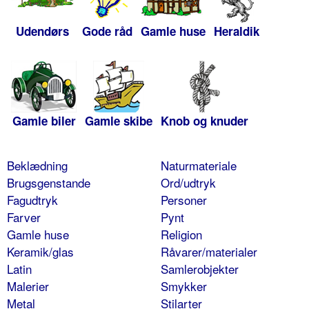
Udendørs
Gode råd
Gamle huse
Heraldik
Gamle biler
Gamle skibe
Knob og knuder
Beklædning
Naturmateriale
Brugsgenstande
Ord/udtryk
Fagudtryk
Personer
Farver
Pynt
Gamle huse
Religion
Keramik/glas
Råvarer/materialer
Latin
Samlerobjekter
Malerier
Smykker
Metal
Stilarter