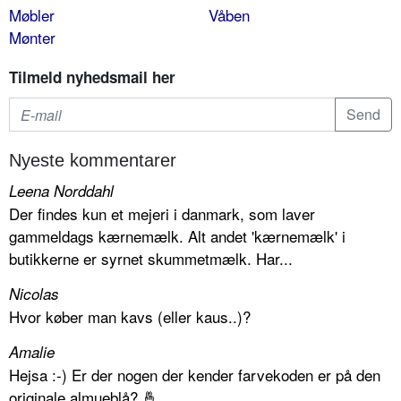
Møbler
Våben
Mønter
Tilmeld nyhedsmail her
Nyeste kommentarer
Leena Norddahl
Der findes kun et mejeri i danmark, som laver
gammeldags kærnemælk. Alt andet 'kærnemælk' i
butikkerne er syrnet skummetmælk. Har...
Nicolas
Hvor køber man kavs (eller kaus..)?
Amalie
Hejsa :-) Er der nogen der kender farvekoden er på den
originale almueblå? 🤞