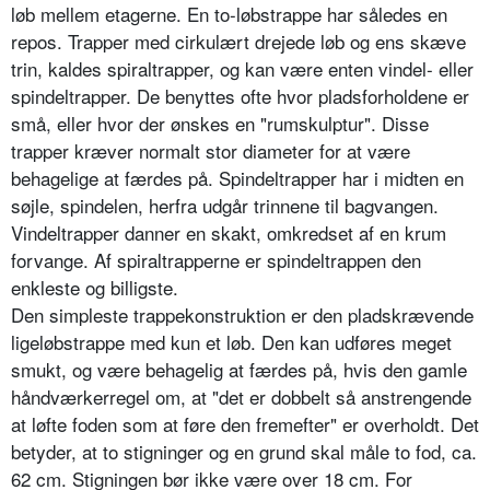
løb mellem etagerne. En to-løbstrappe har således en
repos. Trapper med cirkulært drejede løb og ens skæve
trin, kaldes spiraltrapper, og kan være enten vindel- eller
spindeltrapper. De benyttes ofte hvor pladsforholdene er
små, eller hvor der ønskes en "rumskulptur". Disse
trapper kræver normalt stor diameter for at være
behagelige at færdes på. Spindeltrapper har i midten en
søjle, spindelen, herfra udgår trinnene til bagvangen.
Vindeltrapper danner en skakt, omkredset af en krum
forvange. Af spiraltrapperne er spindeltrappen den
enkleste og billigste.
Den simpleste trappekonstruktion er den pladskrævende
ligeløbstrappe med kun et løb. Den kan udføres meget
smukt, og være behagelig at færdes på, hvis den gamle
håndværkerregel om, at "det er dobbelt så anstrengende
at løfte foden som at føre den fremefter" er overholdt. Det
betyder, at to stigninger og en grund skal måle to fod, ca.
62 cm. Stigningen bør ikke være over 18 cm. For