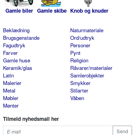
Gamle biler
Gamle skibe
Knob og knuder
Beklædning
Naturmateriale
Brugsgenstande
Ord/udtryk
Fagudtryk
Personer
Farver
Pynt
Gamle huse
Religion
Keramik/glas
Råvarer/materialer
Latin
Samlerobjekter
Malerier
Smykker
Metal
Stilarter
Møbler
Våben
Mønter
Tilmeld nyhedsmail her