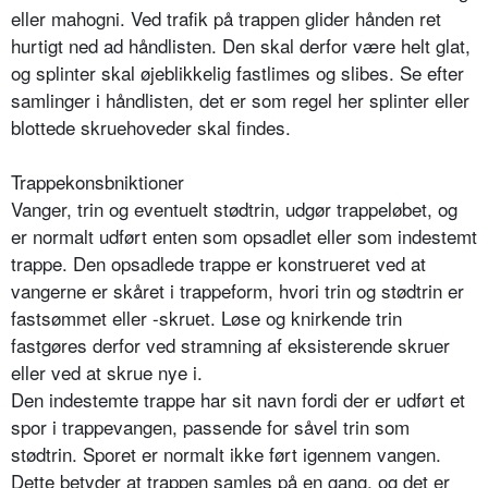
eller mahogni. Ved trafik på trappen glider hånden ret
hurtigt ned ad håndlisten. Den skal derfor være helt glat,
og splinter skal øjeblikkelig fastlimes og slibes. Se efter
samlinger i håndlisten, det er som regel her splinter eller
blottede skruehoveder skal findes.
Trappekonsbniktioner
Vanger, trin og eventuelt stødtrin, udgør trappeløbet, og
er normalt udført enten som opsadlet eller som indestemt
trappe. Den opsadlede trappe er konstrueret ved at
vangerne er skåret i trappeform, hvori trin og stødtrin er
fastsømmet eller -skruet. Løse og knirkende trin
fastgøres derfor ved stramning af eksisterende skruer
eller ved at skrue nye i.
Den indestemte trappe har sit navn fordi der er udført et
spor i trappevangen, passende for såvel trin som
stødtrin. Sporet er normalt ikke ført igennem vangen.
Dette betyder at trappen samles på en gang, og det er