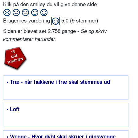
Klik på den smiley du vil give denne side
Brugernes vurdering
5,0
(
9
stemmer)
Siden er blevet set 2.758 gange -
Se og skriv
.
kommentarer herunder
• Træ - når hakkene i træ skal stemmes ud
• Loft
• Vægge - Hvor dybt skal skruer i gipsvægge