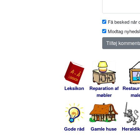
Få besked når d
Modtag nyhedsb
Leksikon
Reparation af
Restaur
møbler
male
Gode råd
Gamle huse
Heraldik