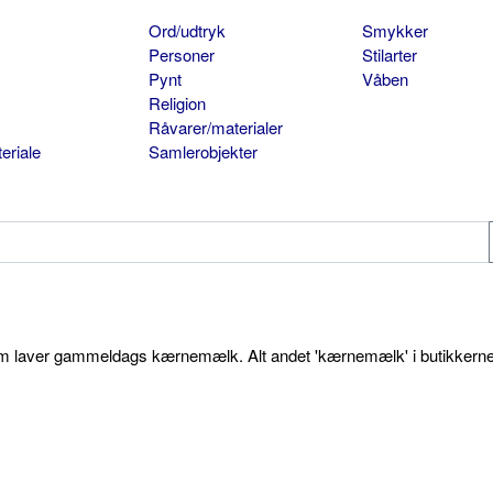
Ord/udtryk
Smykker
Personer
Stilarter
Pynt
Våben
Religion
Råvarer/materialer
eriale
Samlerobjekter
som laver gammeldags kærnemælk. Alt andet 'kærnemælk' i butikkerne