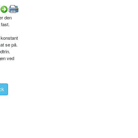
er den
fast.
 konstant
at se på.
dtrin.
ngen ved
ck