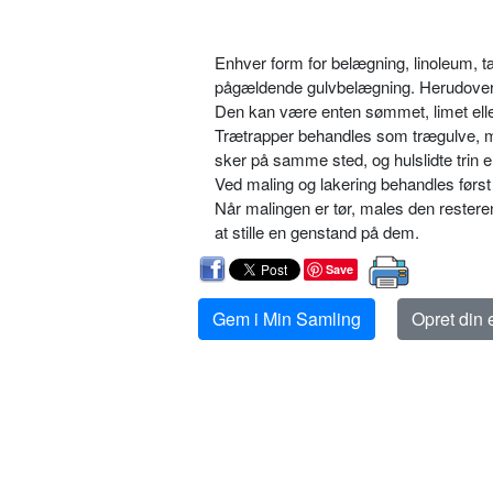
Enhver form for belægning, linoleum, t
pågældende gulvbelægning. Herudover k
Den kan være enten sømmet, limet eller 
Trætrapper behandles som trægulve, men 
sker på samme sted, og hulslidte trin e
Ved maling og lakering behandles først
Når malingen er tør, males den restere
at stille en genstand på dem.
Save
Gem i Min Samling
Opret din