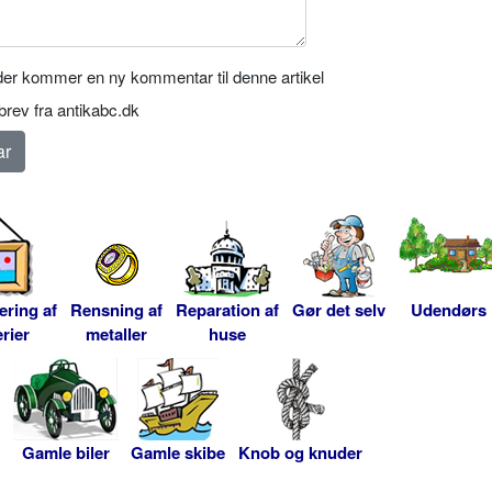
er kommer en ny kommentar til denne artikel
rev fra antikabc.dk
ering af
Rensning af
Reparation af
Gør det selv
Udendørs
rier
metaller
huse
Gamle biler
Gamle skibe
Knob og knuder