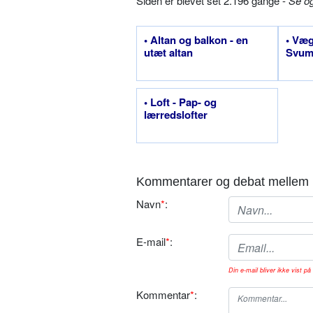
Siden er blevet set 2.196 gange -
Se o
• Altan og balkon - en
• Væg
utæt altan
Svum
• Loft - Pap- og
lærredslofter
Kommentarer og debat mellem 
Navn
*
:
E-mail
*
:
Din e-mail bliver ikke vist på 
Kommentar
*
: