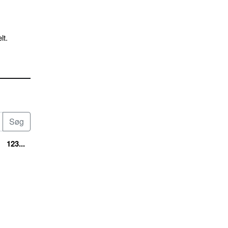
lt.
123...