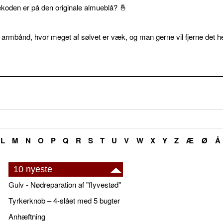
ekoden er på den originale almueblå? 🤞
 armbånd, hvor meget af sølvet er væk, og man gerne vil fjerne det he
L
M
N
O
P
Q
R
S
T
U
V
W
X
Y
Z
Æ
Ø
Å
10 nyeste
Gulv - Nødreparation af "flyvestød"
Tyrkerknob – 4-slået med 5 bugter
Anhæftning