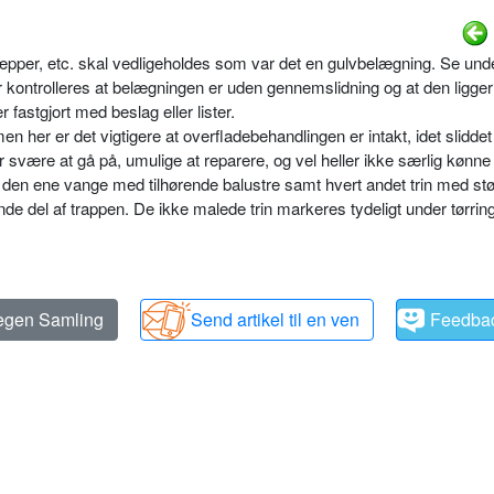
æpper, etc. skal vedligeholdes som var det en gulvbelægning. Se und
ontrolleres at belægningen er uden gennemslidning og at den ligger 
fastgjort med beslag eller lister.
her er det vigtigere at overfladebehandlingen er intakt, idet sliddet
r svære at gå på, umulige at reparere, og vel heller ikke særlig kønne 
 den ene vange med tilhørende balustre samt hvert andet trin med stø
nde del af trappen. De ikke malede trin markeres tydeligt under tørri
 egen Samling
Send artikel til en ven
Feedba