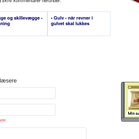
g skriv kommentarer herunder
.
ge og skillevægge -
• Gulv - når revner i
ning
gulvet skal lukkes
læsere
sitet.