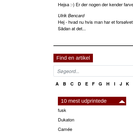
Hejsa :-) Er der nogen der kender farv
Ulrik Bencard
Hej - hvad nu hvis man har et forsølvet
Sådan at det...
Find en artikel
A
B
C
D
E
F
G
H
I
J
K
10 mest udprintede
fusk
Dukaton
Camée