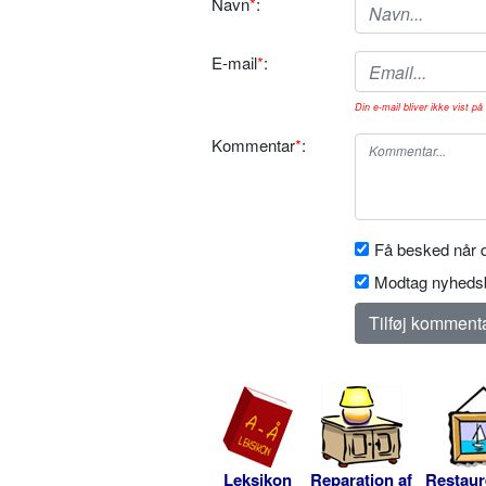
Navn
*
:
E-mail
*
:
Din e-mail bliver ikke vist på 
Kommentar
*
:
Få besked når d
Modtag nyhedsb
Leksikon
Reparation af
Restaur