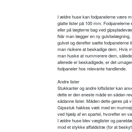
I ældre huse kan fodpanelerne være me
glatte lister på 100 mm. Fodpanelerne
eller på lægterne bag ved gipspladevæg
Når man lægger en ny gulvbelægning, 
gulvet og derefter sætte fodpanelerne 
man risikere at beskadige dem. Hvis ma
man huske at nummerere dem, således a
allerede er beskadigede, er det umagen
fodpaneler hos relevante handlende.
Andre lister
Stukkanter og andre loftslister kan a
dette er den eneste måde en sådan rev
sådanne lister. Måden dette gøres på v
Gipsstuk hakkes væk med en murmejsel 
ved hjælp af en spartel, hvorefter en 
I ældre huse blev væglister og paneldæ
mod et stykke affaldstræ (for at beskytt