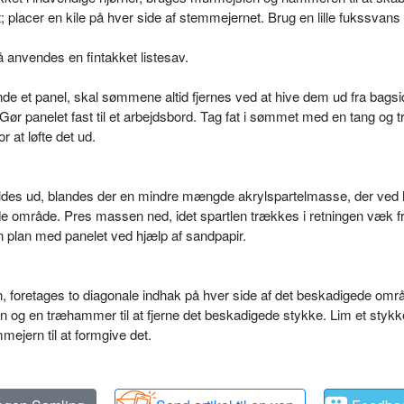
acer en kile på hver side af stemmejernet. Brug en lille fukssvans ti
 anvendes en fintakket listesav.
e et panel, skal sømmene altid fjernes ved at hive dem ud fra bagsi
Gør panelet fast til et arbejdsbord. Tag fat i sømmet med en tang og
 at løfte det ud.
l fyldes ud, blandes der en mindre mængde akrylspartelmasse, der ved 
de område. Pres massen ned, idet spartlen trækkes i retningen væk f
n plan med panelet ved hjælp af sandpapir.
en, foretages to diagonale indhak på hver side af det beskadigede om
rn og en træhammer til at fjerne det beskadigede stykke. Lim et stykk
mmejern til at formgive det.