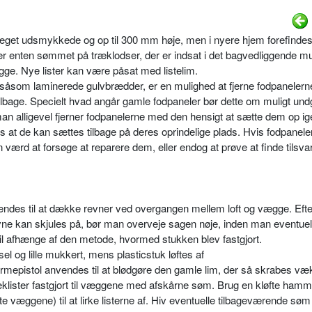
get udsmykkede og op til 300 mm høje, men i nyere hjem forefindes
 er enten sømmet på træklodser, der er indsat i det bagvedliggende m
ge. Nye lister kan være påsat med listelim.
såsom laminerede gulvbrædder, er en mulighed at fjerne fodpanelern
tilbage. Specielt hvad angår gamle fodpaneler bør dette om muligt und
n alligevel fjerner fodpanelerne med den hensigt at sætte dem op ig
t de kan sættes tilbage på deres oprindelige plads. Hvis fodpanele
 værd at forsøge at reparere dem, eller endog at prøve at finde tilsv
nvendes til at dække revner ved overgangen mellem loft og vægge. Ef
ne kan skjules på, bør man overveje sagen nøje, inden man eventuelt
il afhænge af den metode, hvormed stukken blev fastgjort.
og lille mukkert, mens plasticstuk løftes af
varmepistol anvendes til at blødgøre den gamle lim, der så skrabes væ
klister fastgjort til væggene med afskårne søm. Brug en kløfte hamm
e væggene) til at lirke listerne af. Hiv eventuelle tilbageværende søm 