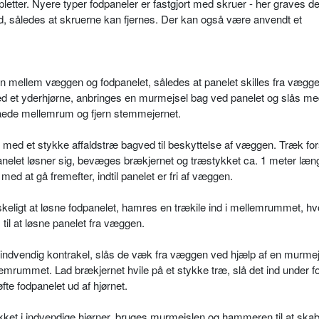
letter. Nyere typer fodpaneler er fastgjort med skruer - her graves d
, således at skruerne kan fjernes. Der kan også være anvendt et
n mellem væggen og fodpanelet, således at panelet skilles fra vægg
ved et yderhjørne, anbringes en murmejsel bag ved panelet og slås m
tåede mellemrum og fjern stemmejernet.
ed et stykke affaldstræ bagved til beskyttelse af væggen. Træk fors
anelet løsner sig, bevæges brækjernet og træstykket ca. 1 meter læn
ed at gå fremefter, indtil panelet er fri af væggen.
skeligt at løsne fodpanelet, hamres en trækile ind i mellemrummet, hv
til at løsne panelet fra væggen.
d indvendig kontrakel, slås de væk fra væggen ved hjælp af en murmej
emrummet. Lad brækjernet hvile på et stykke træ, slå det ind under f
øfte fodpanelet ud af hjørnet.
ækket i indvendige hjørner, bruges murmejslen og hammeren til at skab