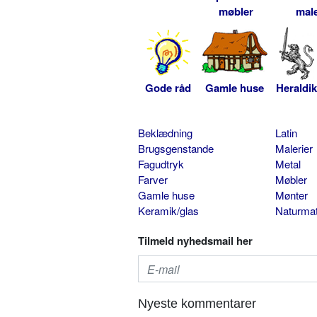
møbler
male
Gode råd
Gamle huse
Heraldik
Beklædning
Latin
Brugsgenstande
Malerier
Fagudtryk
Metal
Farver
Møbler
Gamle huse
Mønter
Keramik/glas
Naturmat
Tilmeld nyhedsmail her
Nyeste kommentarer