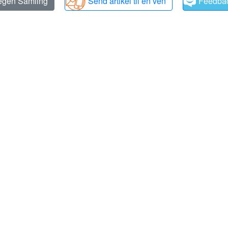
 egen Samling
Send artikel til en ven
Feedba