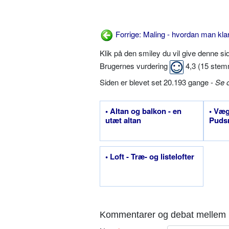
Forrige: Maling - hvordan man kla
Klik på den smiley du vil give denne s
Brugernes vurdering
4,3
(
15
stem
Siden er blevet set 20.193 gange -
Se 
• Altan og balkon - en
• Væg
utæt altan
Puds
• Loft - Træ- og listelofter
Kommentarer og debat mellem 