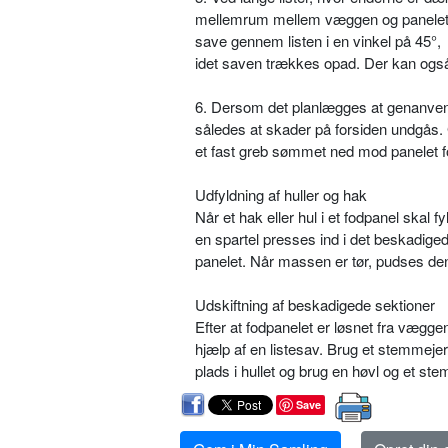
mellemrum mellem væggen og panelet; pl
save gennem listen i en vinkel på 45°,
idet saven trækkes opad. Der kan også
6. Dersom det planlægges at genanvend
således at skader på forsiden undgås. 
et fast greb sømmet ned mod panelet for
Udfyldning af huller og hak
Når et hak eller hul i et fodpanel ska
en spartel presses ind i det beskadige
panelet. Når massen er tør, pudses de
Udskiftning af beskadigede sektioner
Efter at fodpanelet er løsnet fra vægg
hjælp af en listesav. Brug et stemmeje
plads i hullet og brug en høvl og et ste
Save