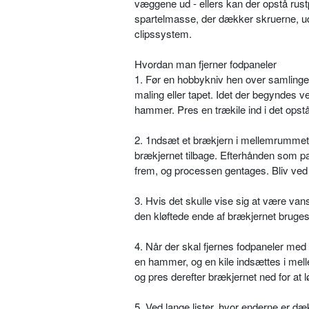
væggene ud - ellers kan der opstå rustp
spartelmasse, der dækker skruerne, ud
clipssystem.
Hvordan man fjerner fodpaneler
1. Før en hobbykniv hen over samlinge
maling eller tapet. Idet der begyndes 
hammer. Pres en trækile ind i det ops
2. 1ndsæt et brækjern i mellemrummet m
brækjernet tilbage. Efterhånden som p
frem, og processen gentages. Bliv ved m
3. Hvis det skulle vise sig at være van
den kløftede ende af brækjernet bruges 
4. Når der skal fjernes fodpaneler me
en hammer, og en kile indsættes i mell
og pres derefter brækjernet ned for at l
5. Ved lange lister, hvor enderne er d