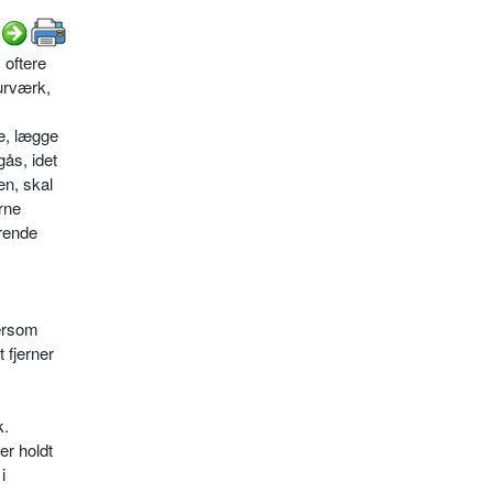
 oftere
urværk,
e, lægge
gås, idet
en, skal
rne
arende
tersom
 fjerner
k.
er holdt
i