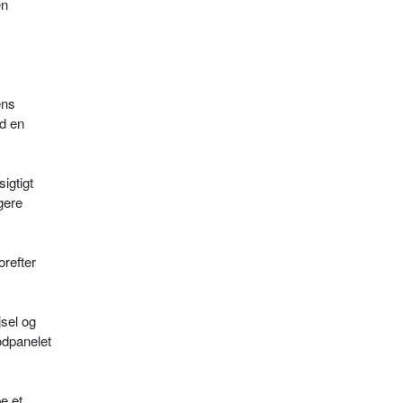
en
ens
ed en
igtigt
gere
orefter
sel og
odpanelet
e et