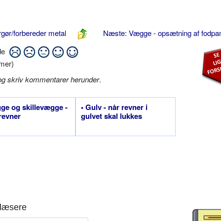
rgør/forbereder metal
Næste: Vægge - opsætning af fodpa
ide
mer)
og skriv kommentarer herunder
.
ge og skillevægge -
• Gulv - når revner i
revner
gulvet skal lukkes
læsere