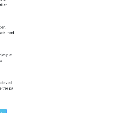
l at
den,
 træk med
hjælp af
ra
råde ved
e træ på