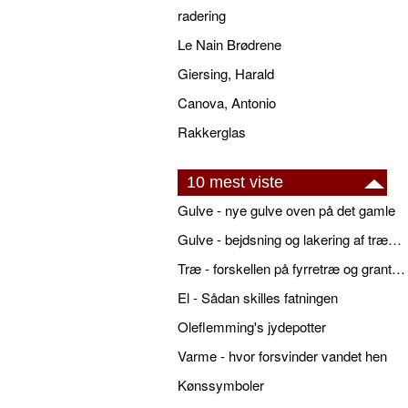
radering
Le Nain Brødrene
Giersing, Harald
Canova, Antonio
Rakkerglas
10 mest viste
Gulve - nye gulve oven på det gamle
Gulve - bejdsning og lakering af trægulve
Træ - forskellen på fyrretræ og grantræ
El - Sådan skilles fatningen
Oleflemming's jydepotter
Varme - hvor forsvinder vandet hen
Kønssymboler