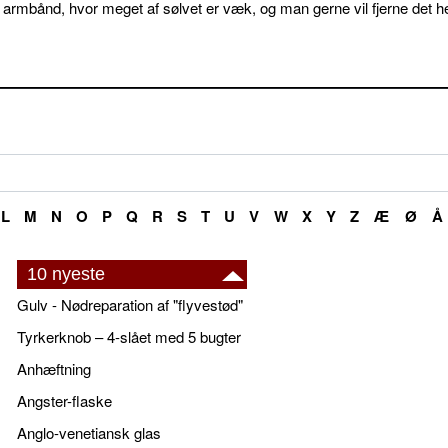
 armbånd, hvor meget af sølvet er væk, og man gerne vil fjerne det he
L
M
N
O
P
Q
R
S
T
U
V
W
X
Y
Z
Æ
Ø
Å
10 nyeste
Gulv - Nødreparation af "flyvestød"
Tyrkerknob – 4-slået med 5 bugter
Anhæftning
Angster-flaske
Anglo-venetiansk glas