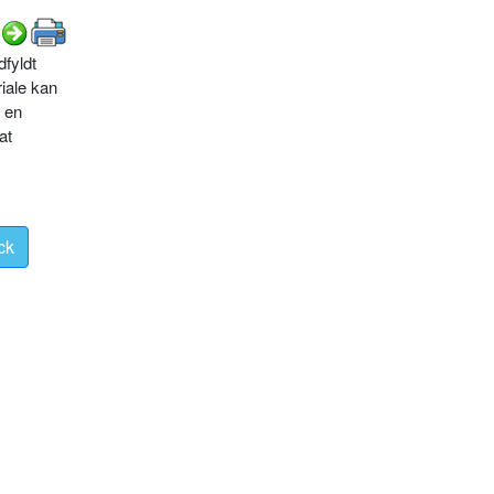
fyldt
riale kan
d en
at
ck