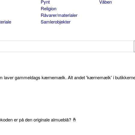
Pynt
Våben
Religion
Råvarer/materialer
eriale
Samlerobjekter
som laver gammeldags kærnemælk. Alt andet 'kærnemælk' i butikkerne
ekoden er på den originale almueblå? 🤞