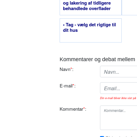
og lakering af tidligere
behandlede overflader
• Tag - vælg det rigtige til
dit hus
Kommentarer og debat mellem 
Navn
*
:
E-mail
*
:
Din e-mail bliver ikke vist på 
Kommentar
*
: