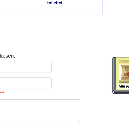
toilettet
læsere
sitet.