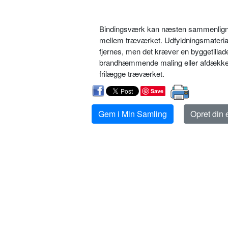
Bindingsværk kan næsten sammenlignes 
mellem træværket. Udfyldningsmateriale
fjernes, men det kræver en byggetillad
brandhæmmende maling eller afdækkes 
frilægge træværket.
Save
Gem i Min Samling
Opret din