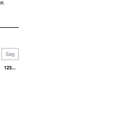
lt.
123...