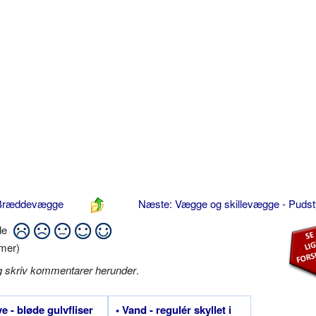
- Bræddevægge
Næste: Vægge og skillevægge - Puds
ide
mer)
g skriv kommentarer herunder
.
ve - bløde gulvfliser
• Vand - regulér skyllet i