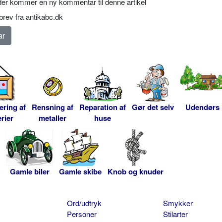
er kommer en ny kommentar til denne artikel
rev fra antikabc.dk
ering af
Rensning af
Reparation af
Gør det selv
Udendørs
rier
metaller
huse
Gamle biler
Gamle skibe
Knob og knuder
Ord/udtryk
Smykker
Personer
Stilarter