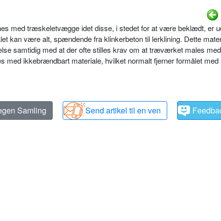
med træskeletvægge idet disse, i stedet for at være beklædt, er ud
t kan være alt, spændende fra klinkerbeton til lerklining. Dette mate
else samtidig med at der ofte stilles krav om at træværket males me
med ikkebrændbart materiale, hvilket normalt fjerner formålet med 
 egen Samling
Send artikel til en ven
Feedba