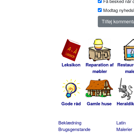
Få besked når d
Modtag nyhedsb
Leksikon
Reparation af
Restaur
møbler
male
Gode råd
Gamle huse
Heraldik
Beklædning
Latin
Brugsgenstande
Malerier