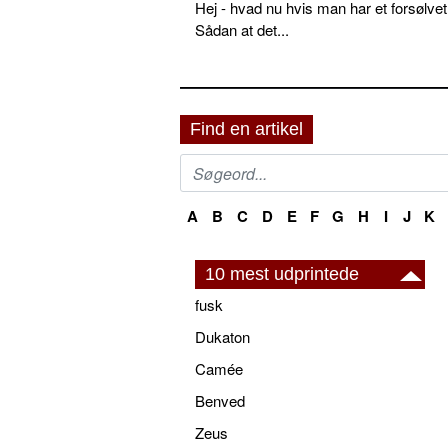
Hej - hvad nu hvis man har et forsølvet
Sådan at det...
Find en artikel
A
B
C
D
E
F
G
H
I
J
K
10 mest udprintede
fusk
Dukaton
Camée
Benved
Zeus