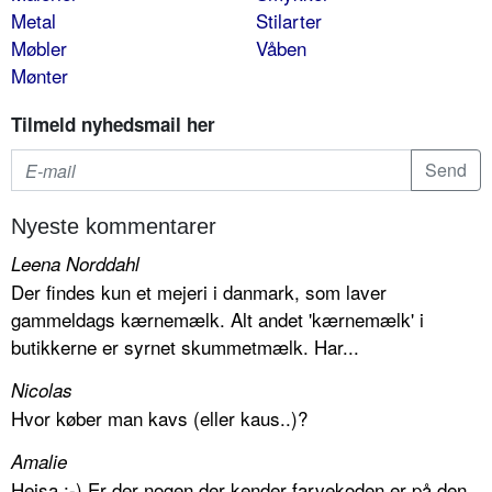
Metal
Stilarter
Møbler
Våben
Mønter
Tilmeld nyhedsmail her
Nyeste kommentarer
Leena Norddahl
Der findes kun et mejeri i danmark, som laver
gammeldags kærnemælk. Alt andet 'kærnemælk' i
butikkerne er syrnet skummetmælk. Har...
Nicolas
Hvor køber man kavs (eller kaus..)?
Amalie
Hejsa :-) Er der nogen der kender farvekoden er på den