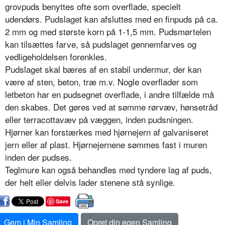
grovpuds benyttes ofte som overflade, specielt
udendørs. Pudslaget kan afsluttes med en finpuds på ca.
2 mm og med største korn på 1-1,5 mm. Pudsmørtelen
kan tilsættes farve, så pudslaget gennemfarves og
vedligeholdelsen forenkles.
Pudslaget skal bæres af en stabil undermur, der kan
være af sten, beton, træ m.v. Nogle overflader som
letbeton har en pudsegnet overflade, i andre tilfælde må
den skabes. Det gøres ved at sømme rørvæv, hønsetråd
eller terracottavæv på væggen, inden pudsningen.
Hjørner kan forstærkes med hjørnejern af galvaniseret
jern eller af plast. Hjørnejernene sømmes fast i muren
inden der pudses.
Teglmure kan også behandles med tyndere lag af puds,
der helt eller delvis lader stenene stå synlige.
Save
Gem i Min Samling
Opret din egen Samling