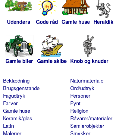
Udendørs
Gode råd
Gamle huse
Heraldik
Gamle biler
Gamle skibe
Knob og knuder
Beklædning
Naturmateriale
Brugsgenstande
Ord/udtryk
Fagudtryk
Personer
Farver
Pynt
Gamle huse
Religion
Keramik/glas
Råvarer/materialer
Latin
Samlerobjekter
Malerier
Smykker