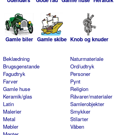
Udendørs
Gode råd
Gamle huse
Heraldik
Gamle biler
Gamle skibe
Knob og knuder
Beklædning
Naturmateriale
Brugsgenstande
Ord/udtryk
Fagudtryk
Personer
Farver
Pynt
Gamle huse
Religion
Keramik/glas
Råvarer/materialer
Latin
Samlerobjekter
Malerier
Smykker
Metal
Stilarter
Møbler
Våben
Mønter