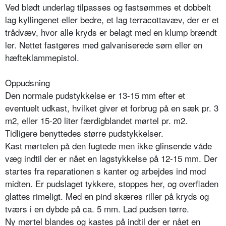
Ved blødt underlag tilpasses og fastsømmes et dobbelt
lag kyllingenet eller bedre, et lag terracottavæv, der er et
trådvæv, hvor alle kryds er belagt med en klump brændt
ler. Nettet fastgøres med galvaniserede søm eller en
hæfteklammepistol.
Oppudsning
Den normale pudstykkelse er 13-15 mm efter et
eventuelt udkast, hvilket giver et forbrug på en sæk pr. 3
m2, eller 15-20 liter færdigblandet mørtel pr. m2.
Tidligere benyttedes større pudstykkelser.
Kast mørtelen på den fugtede men ikke glinsende våde
væg indtil der er nået en lagstykkelse på 12-15 mm. Der
startes fra reparationen s kanter og arbejdes ind mod
midten. Er pudslaget tykkere, stoppes her, og overfladen
glattes rimeligt. Med en pind skæres riller på kryds og
tværs i en dybde på ca. 5 mm. Lad pudsen tørre.
Ny mørtel blandes og kastes på indtil der er nået en