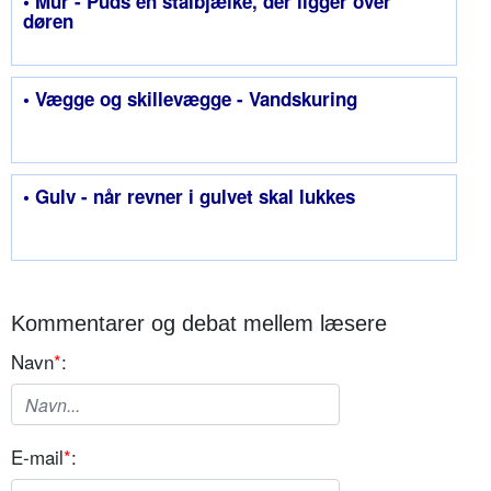
• Mur - Puds en stålbjælke, der ligger over
døren
• Vægge og skillevægge - Vandskuring
• Gulv - når revner i gulvet skal lukkes
Kommentarer og debat mellem læsere
Navn
*
:
E-mail
*
: