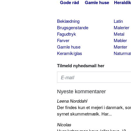
Gode råd
Gamle huse
Heraldik
Beklædning
Latin
Brugsgenstande
Malerier
Fagudtryk
Metal
Farver
Møbler
Gamle huse
Mønter
Keramik/glas
Naturmat
Tilmeld nyhedsmail her
Nyeste kommentarer
Leena Norddahl
Der findes kun et mejeri i danmark, 
syrnet skummetmælk. Har...
Nicolas
Hvor køber man kavs (eller kaus..)?