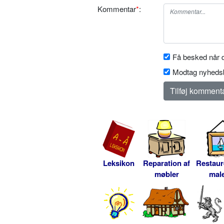
Kommentar
*
:
Få besked når d
Modtag nyhedsb
Leksikon
Reparation af
Restaur
møbler
male