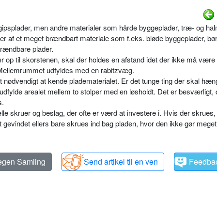
 gipsplader, men andre materialer som hårde byggeplader, træ- og ha
r af et meget brændbart materiale som f.eks. bløde byggeplader, bør
brændbare plader.
op til skorstenen, skal der holdes en afstand idet der ikke må være
. Mellemrummet udfyldes med en rabitzvæg.
 nødvendigt at kende pladematerialet. Er det tunge ting der skal hæn
udfylde arealet mellem to stolper med en løsholdt. Det er besværligt,
s.
lle skruer og beslag, der ofte er værd at investere i. Hvis der skrues,
et gevindet ellers bare skrues ind bag pladen, hvor den ikke gør meget
 egen Samling
Send artikel til en ven
Feedba