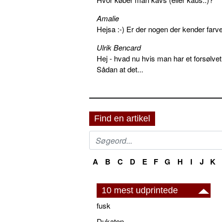
Amalie
Hejsa :-) Er der nogen der kender farv
Ulrik Bencard
Hej - hvad nu hvis man har et forsølvet
Sådan at det...
Find en artikel
A
B
C
D
E
F
G
H
I
J
K
10 mest udprintede
fusk
Dukaton