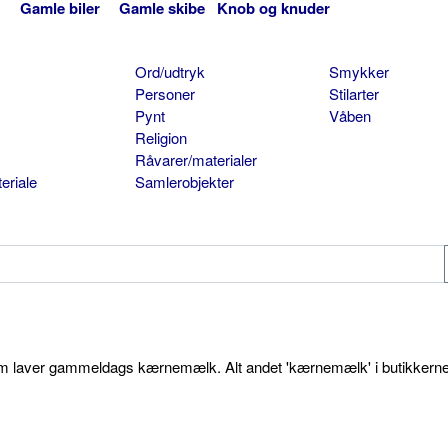
Gamle biler
Gamle skibe
Knob og knuder
Ord/udtryk
Smykker
Personer
Stilarter
Pynt
Våben
Religion
Råvarer/materialer
eriale
Samlerobjekter
som laver gammeldags kærnemælk. Alt andet 'kærnemælk' i butikkerne