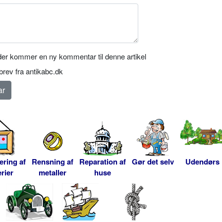
er kommer en ny kommentar til denne artikel
rev fra antikabc.dk
ering af
Rensning af
Reparation af
Gør det selv
Udendørs
rier
metaller
huse