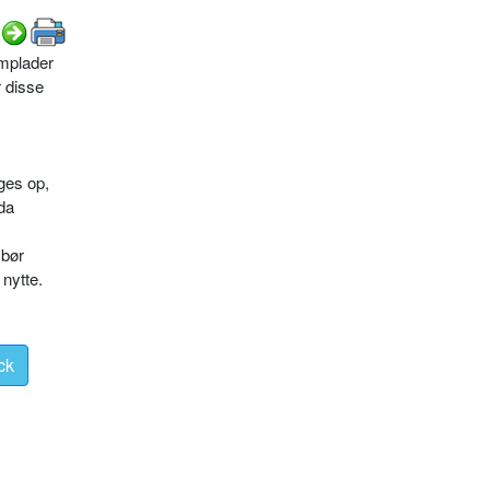
lmplader
 disse
ges op,
 da
 bør
 nytte.
ck