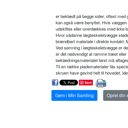
er beklædt på begge sider, oftest med
kan også være benyttet. Hvis væggen e
udskiftes eller overdækkes med ikke-
Hvor sådanne lægteskeletvægge støder 
brændbart materiale i direkte kontakt
Ved sømning i lægteskeletvægge er det
er det nødvendigt at ramme træet eller 
beklædningsmaterialet først må aftage
Til en række pladematerialer fås specie
skruen have gevind helt til hovedet, id
Save
Gem i Min Samling
Opret din