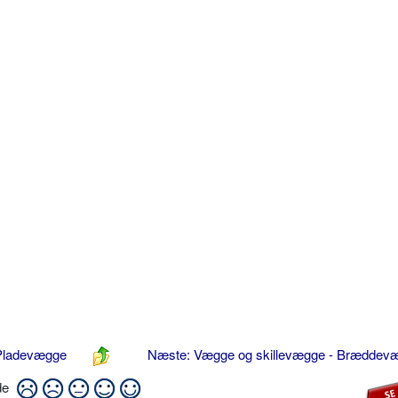
 Pladevægge
Næste: Vægge og skillevægge - Brædde
ide