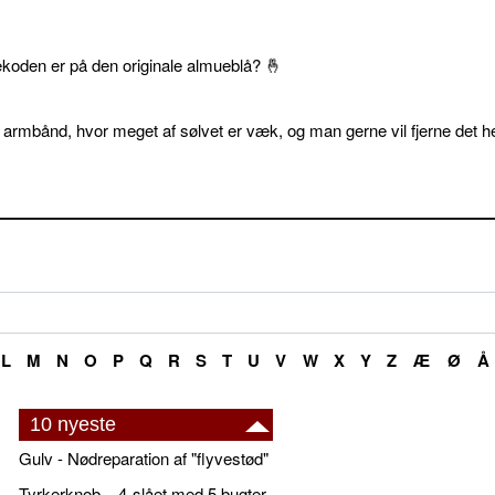
ekoden er på den originale almueblå? 🤞
 armbånd, hvor meget af sølvet er væk, og man gerne vil fjerne det he
L
M
N
O
P
Q
R
S
T
U
V
W
X
Y
Z
Æ
Ø
Å
10 nyeste
Gulv - Nødreparation af "flyvestød"
Tyrkerknob – 4-slået med 5 bugter