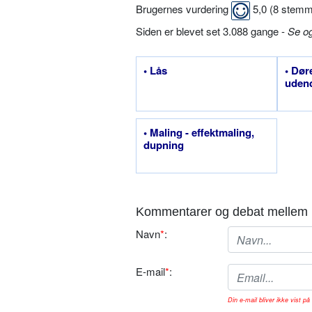
Brugernes vurdering
5,0
(
8
stemm
Siden er blevet set 3.088 gange -
Se o
• Lås
• Døre
uden
• Maling - effektmaling,
dupning
Kommentarer og debat mellem 
Navn
*
:
E-mail
*
:
Din e-mail bliver ikke vist på 