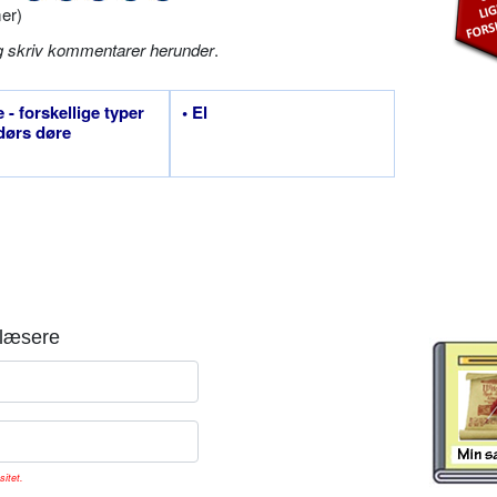
er)
g skriv kommentarer herunder
.
 - forskellige typer
• El
dørs døre
læsere
sitet.