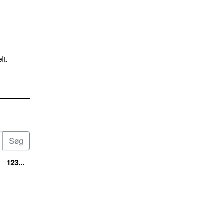
lt.
123...