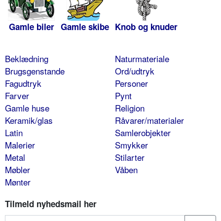
Gamle biler
Gamle skibe
Knob og knuder
Beklædning
Naturmateriale
Brugsgenstande
Ord/udtryk
Fagudtryk
Personer
Farver
Pynt
Gamle huse
Religion
Keramik/glas
Råvarer/materialer
Latin
Samlerobjekter
Malerier
Smykker
Metal
Stilarter
Møbler
Våben
Mønter
Tilmeld nyhedsmail her