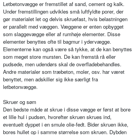
Letbetonvægge er fremstillet af sand, cement og kalk.
Under fremstillingen udvikles små luftfyldte porer, der
gør materialet let og delvis skruefast, hvis belastningen
er parallelt med væggen. Væggene er enten opbygget
som slaggevægge eller af rumhøje elementer. Disse
elementer benyttes ofte til bagmur i ydervægge.
Elementerne kan også være så tykke, at de kan benyttes
som meget store mursten. De kan fremstå rå eller
pudsede, men udendørs skal de overfladebehandles.
Andre materialer som træbeton, moler, osv. har været
benyttet, men adskiller sig ikke særligt fra
letbetonvægge.
Skruer og søm
Den bedste måde at skrue i disse vægge er først at bore
et lille hul i pudsen, hvorefter skruen skrues ind,
eventuelt dyppet i en smule olie-fedt. Bider skruen ikke,
bores hullet op i samme størrelse som skruen. Dybden