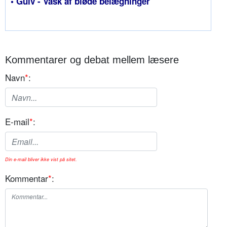
• Gulv - Vask af bløde belægninger
Kommentarer og debat mellem læsere
Navn
*
:
E-mail
*
:
Din e-mail bliver ikke vist på sitet.
Kommentar
*
: