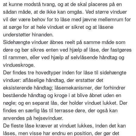
at kunne modstå tvang, og at de skal placeres på en
sådan måde, at de ikke kan omgås. Ved større vinduer
vil der være behov for to låse med jævne mellemrum for
at sørge for at hele vinduet er sikret og at låsene
understøtter hinanden.
Sidehængte vinduer åbnes reelt på samme måde som
døre og bør sikres enten ved hjælp af låse, der fastgøres
til rammen, eller ved hjælp af selvlåsende håndtag og
vindueskroge.
Der findes tre hovedtyper inden for låse til sidehængte
vinduer: aflåselige håndtag, der erstatter det
eksisterende håndtag; låsemekanismer, der forhindrer
bestående håndtag og kroge i at blive åbnet uden en
nøgle; og en separat lås, der holder vinduet lukket. Der
findes en særlig lås til terrasse døre, der også kan
anvendes på hejsevinduer.
De fleste låse kræver at vinduet lukkes, inden det kan
låses, men visse har endnu en position, der gør det