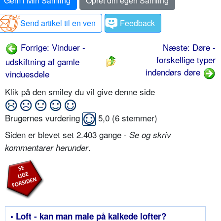
Gem i Min Samling
Opret din egen Samling
Send artikel til en ven
Feedback
Forrige: Vinduer -
Næste: Døre -
forskellige typer
udskiftning af gamle
indendørs døre
vinduesdele
Klik på den smiley du vil give denne side
Brugernes vurdering
5,0
(
6
stemmer)
Siden er blevet set 2.403 gange -
Se og skriv
.
kommentarer herunder
• Loft - kan man male på kalkede lofter?