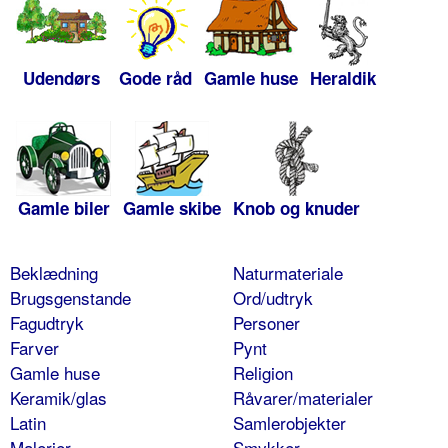
Udendørs
Gode råd
Gamle huse
Heraldik
Gamle biler
Gamle skibe
Knob og knuder
Beklædning
Naturmateriale
Brugsgenstande
Ord/udtryk
Fagudtryk
Personer
Farver
Pynt
Gamle huse
Religion
Keramik/glas
Råvarer/materialer
Latin
Samlerobjekter
Malerier
Smykker