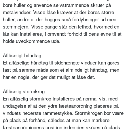
bore huller og anvende selvstrammende skruer på
metalvinduer. Visse låse kræver at der bores større
huller, andre at der hugges små fordybninger ud med
stemmejern. Visse gange står den lethed, hvormed en
lås kan installeres, i omvendt forhold til dens evne til at
holde uvedkommende ude.
Aflåseligt håndtag
Et aflåselige håndtag til sidehængte vinduer kan gøres
fast på samme måde som et almindeligt håndtag, men
har en nøgle, der gør det muligt at låse det.
Aflåselig stormkrog
En aflåselig stormkrog installeres på normal vis, med
undtagelse af at den ydre fæsteanordning placeres på
vinduets nederste rammestykke. Stormkrogen bør være
på plads på forhånd, således at man kan markere
fæsteanordningens position inden den skrues på plads.