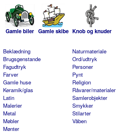
Gamle biler
Gamle skibe
Knob og knuder
Beklædning
Naturmateriale
Brugsgenstande
Ord/udtryk
Fagudtryk
Personer
Farver
Pynt
Gamle huse
Religion
Keramik/glas
Råvarer/materialer
Latin
Samlerobjekter
Malerier
Smykker
Metal
Stilarter
Møbler
Våben
Mønter