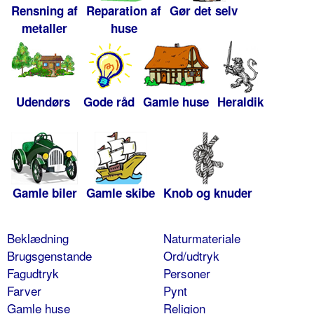
Rensning af
Reparation af
Gør det selv
metaller
huse
Udendørs
Gode råd
Gamle huse
Heraldik
Gamle biler
Gamle skibe
Knob og knuder
Beklædning
Naturmateriale
Brugsgenstande
Ord/udtryk
Fagudtryk
Personer
Farver
Pynt
Gamle huse
Religion