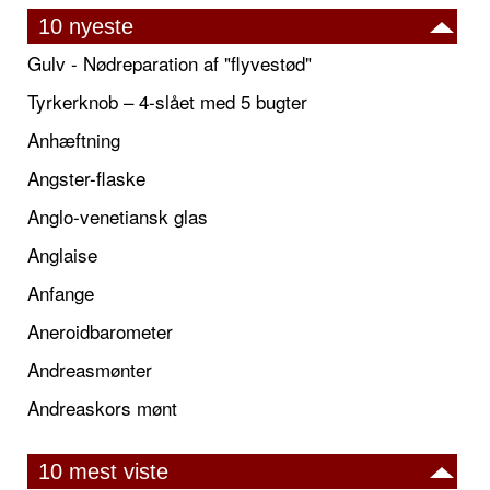
10 nyeste
Gulv - Nødreparation af "flyvestød"
Tyrkerknob – 4-slået med 5 bugter
Anhæftning
Angster-flaske
Anglo-venetiansk glas
Anglaise
Anfange
Aneroidbarometer
Andreasmønter
Andreaskors mønt
10 mest viste