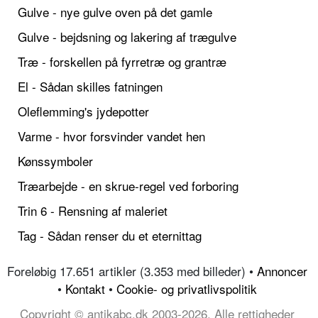
Gulve - nye gulve oven på det gamle
Gulve - bejdsning og lakering af trægulve
Træ - forskellen på fyrretræ og grantræ
El - Sådan skilles fatningen
Oleflemming's jydepotter
Varme - hvor forsvinder vandet hen
Kønssymboler
Træarbejde - en skrue-regel ved forboring
Trin 6 - Rensning af maleriet
Tag - Sådan renser du et eternittag
Foreløbig 17.651 artikler (3.353 med billeder) •
Annoncer
•
Kontakt
•
Cookie- og privatlivspolitik
Copyright © antikabc.dk 2003-2026, Alle rettigheder