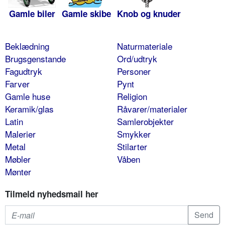
Gamle biler
Gamle skibe
Knob og knuder
Beklædning
Naturmateriale
Brugsgenstande
Ord/udtryk
Fagudtryk
Personer
Farver
Pynt
Gamle huse
Religion
Keramik/glas
Råvarer/materialer
Latin
Samlerobjekter
Malerier
Smykker
Metal
Stilarter
Møbler
Våben
Mønter
Tilmeld nyhedsmail her