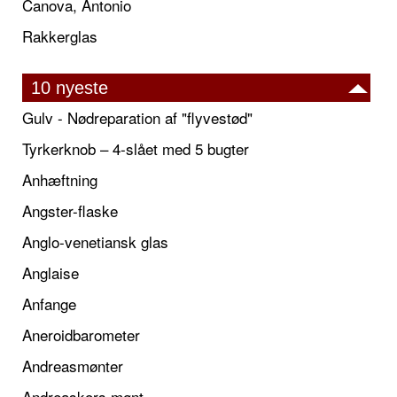
Canova, Antonio
Rakkerglas
10 nyeste
Gulv - Nødreparation af "flyvestød"
Tyrkerknob – 4-slået med 5 bugter
Anhæftning
Angster-flaske
Anglo-venetiansk glas
Anglaise
Anfange
Aneroidbarometer
Andreasmønter
Andreaskors mønt