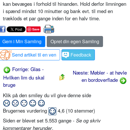
kan bevæges i forhold til hinanden. Hold derfor limningen
i spænd mindst 10 minutter og bank evt. til med en
træklods et par gange inden for en halv time.
Save
Gem i Min Samling
Opret din egen Samling
Send artikel til en ven
Feedback
Forrige: Glas -
Næste: Møbler - at høvle
Hvilken lim du skal
en bordoverflade
bruge
Klik på den smiley du vil give denne side
Brugernes vurdering
4,6
(
10
stemmer)
Siden er blevet set 5.553 gange -
Se og skriv
.
kommentarer herunder