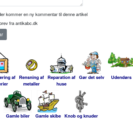
er kommer en ny kommentar til denne artikel
rev fra antikabc.dk
ering af
Rensning af
Reparation af
Gør det selv
Udendørs
rier
metaller
huse
Gamle biler
Gamle skibe
Knob og knuder