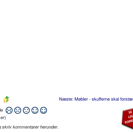
Næste: Møbler - skufferne skal forst
ide
er)
g skriv kommentarer herunder
.