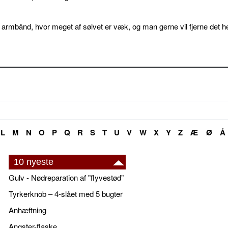
 armbånd, hvor meget af sølvet er væk, og man gerne vil fjerne det he
L
M
N
O
P
Q
R
S
T
U
V
W
X
Y
Z
Æ
Ø
Å
10 nyeste
Gulv - Nødreparation af "flyvestød"
Tyrkerknob – 4-slået med 5 bugter
Anhæftning
Angster-flaske