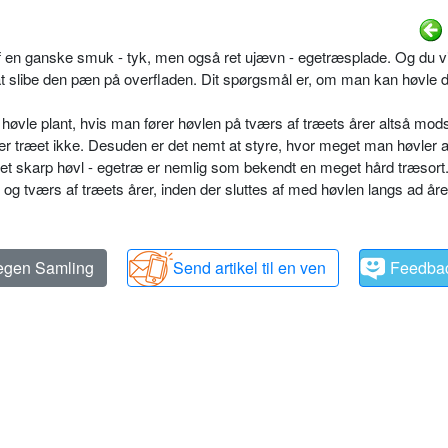
af en ganske smuk - tyk, men også ret ujævn - egetræsplade. Og du vi
 at slibe den pæn på overfladen. Dit spørgsmål er, om man kan høvle 
vle plant, hvis man fører høvlen på tværs af træets årer altså mods
r træet ikke. Desuden er det nemt at styre, hvor meget man høvler a
get skarp høvl - egetræ er nemlig som bekendt en meget hård træsort
 og tværs af træets årer, inden der sluttes af med høvlen langs ad åre
 egen Samling
Send artikel til en ven
Feedba