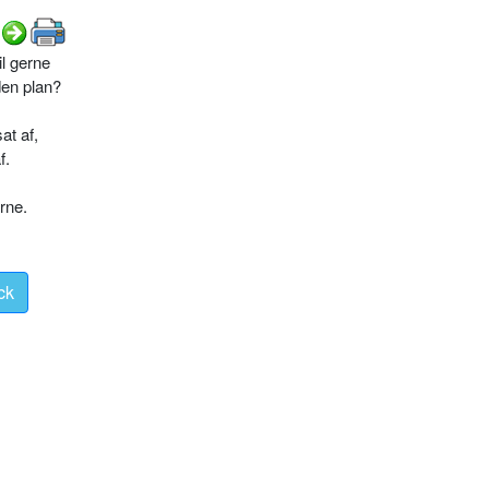
l gerne
den plan?
at af,
f.
.
rne.
ck