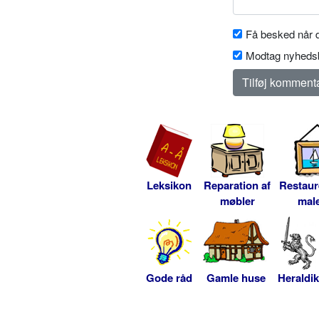
Få besked når d
Modtag nyhedsb
Leksikon
Reparation af
Restaur
møbler
male
Gode råd
Gamle huse
Heraldik