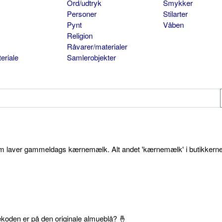
Ord/udtryk
Smykker
Personer
Stilarter
Pynt
Våben
Religion
Råvarer/materialer
eriale
Samlerobjekter
som laver gammeldags kærnemælk. Alt andet 'kærnemælk' i butikkerne
ekoden er på den originale almueblå? 🤞