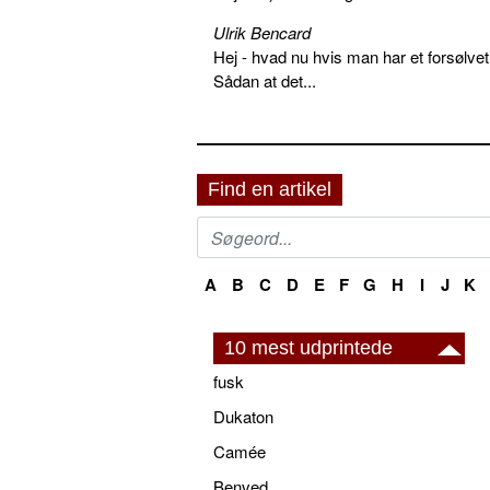
Ulrik Bencard
Hej - hvad nu hvis man har et forsølvet
Sådan at det...
Find en artikel
A
B
C
D
E
F
G
H
I
J
K
10 mest udprintede
fusk
Dukaton
Camée
Benved