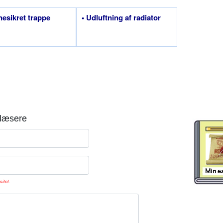
nesikret trappe
• Udluftning af radiator
læsere
sitet.