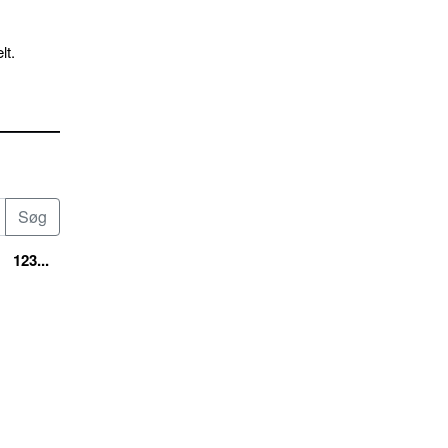
lt.
123...