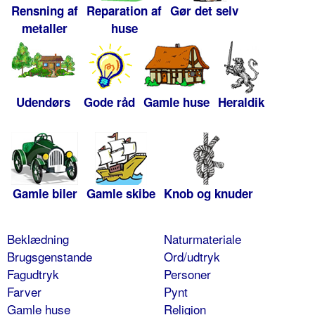
Rensning af
Reparation af
Gør det selv
metaller
huse
Udendørs
Gode råd
Gamle huse
Heraldik
Gamle biler
Gamle skibe
Knob og knuder
Beklædning
Naturmateriale
Brugsgenstande
Ord/udtryk
Fagudtryk
Personer
Farver
Pynt
Gamle huse
Religion