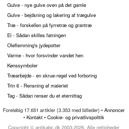
Gulve - nye gulve oven på det gamle
Gulve - bejdsning og lakering af trægulve
Træ - forskellen på fyrretræ og grantræ
El - Sådan skilles fatningen
Oleflemming's jydepotter
Varme - hvor forsvinder vandet hen
Kønssymboler
Træarbejde - en skrue-regel ved forboring
Trin 6 - Rensning af maleriet
Tag - Sådan renser du et eternittag
Foreløbig 17.651 artikler (3.353 med billeder) •
Annoncer
•
Kontakt
•
Cookie- og privatlivspolitik
Copyright © antikabc.dk 2003-2026, Alle rettigheder