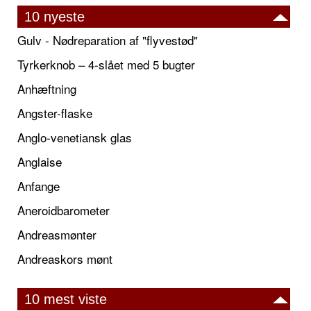
10 nyeste
Gulv - Nødreparation af "flyvestød"
Tyrkerknob – 4-slået med 5 bugter
Anhæftning
Angster-flaske
Anglo-venetiansk glas
Anglaise
Anfange
Aneroidbarometer
Andreasmønter
Andreaskors mønt
10 mest viste