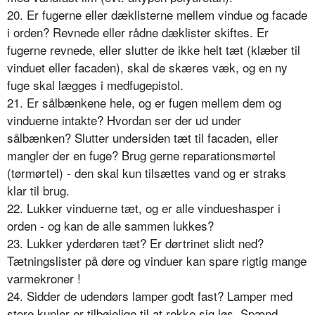
20. Er fugerne eller dæklisterne mellem vindue og facade
i orden? Revnede eller rådne dæklister skiftes. Er
fugerne revnede, eller slutter de ikke helt tæt (klæber til
vinduet eller facaden), skal de skæres væk, og en ny
fuge skal lægges i medfugepistol.
21. Er sålbænkene hele, og er fugen mellem dem og
vinduerne intakte? Hvordan ser der ud under
sålbænken? Slutter undersiden tæt til facaden, eller
mangler der en fuge? Brug gerne reparationsmørtel
(tørmørtel) - den skal kun tilsættes vand og er straks
klar til brug.
22. Lukker vinduerne tæt, og er alle vindueshasper i
orden - og kan de alle sammen lukkes?
23. Lukker yderdøren tæt? Er dørtrinet slidt ned?
Tætningslister på døre og vinduer kan spare rigtig mange
varmekroner !
24. Sidder de udendørs lamper godt fast? Lamper med
store kupler er tilbøjelige til at rokke sig løs. Spænd