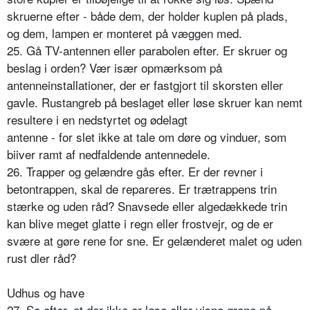
skruerne efter - både dem, der holder kuplen på plads,
og dem, lampen er monteret på væggen med.
25. Gå TV-antennen eller parabolen efter. Er skruer og
beslag i orden? Vær især opmærksom på
antenneinstallationer, der er fastgjort til skorsten eller
gavle. Rustangreb på beslaget eller løse skruer kan nemt
resultere i en nedstyrtet og ødelagt
antenne - for slet ikke at tale om døre og vinduer, som
biiver ramt af nedfaldende antennedele.
26. Trapper og gelændre gås efter. Er der revner i
betontrappen, skal de repareres. Er trætrappens trin
stærke og uden råd? Snavsede eller algedækkede trin
kan blive meget glatte i regn eller frostvejr, og de er
svære at gøre rene for sne. Er gelænderet malet og uden
rust dler råd?
Udhus og have
27. Se efter, at der ikke er løse eller visne grene på