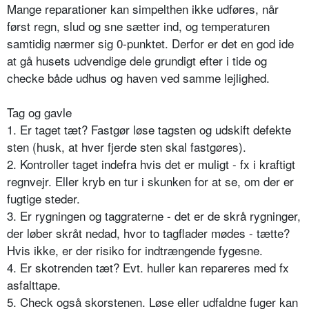
Mange reparationer kan simpelthen ikke udføres, når
først regn, slud og sne sætter ind, og temperaturen
samtidig nærmer sig 0-punktet. Derfor er det en god ide
at gå husets udvendige dele grundigt efter i tide og
checke både udhus og haven ved samme lejlighed.
Tag og gavle
1. Er taget tæt? Fastgør løse tagsten og udskift defekte
sten (husk, at hver fjerde sten skal fastgøres).
2. Kontroller taget indefra hvis det er muligt - fx i kraftigt
regnvejr. Eller kryb en tur i skunken for at se, om der er
fugtige steder.
3. Er rygningen og taggraterne - det er de skrå rygninger,
der løber skråt nedad, hvor to tagflader mødes - tætte?
Hvis ikke, er der risiko for indtrængende fygesne.
4. Er skotrenden tæt? Evt. huller kan repareres med fx
asfalttape.
5. Check også skorstenen. Løse eller udfaldne fuger kan