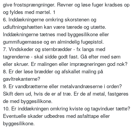
give frostsprængninger. Revner og løse fuger kradses op
og fyldes med mørtel. 1
6. lnddækningerne omkring skorstenen og
udluftningshætten kan være tærede og utætte.
lnddækningerne tætnes med byggesilikone eller
gummifugemasse og en almindelig fugepistol.
7. Vindskeder og sternbrædder - fx langs med
tagrenderne - skal sidde godt fast. Gå efter med søm
eller skruer. Er malingen eller imprægneringen god nok?
8. Er der løse brædder og afskallet maling på
gavltrekanterne?
9. Er vandbrætterne eller metalvandnæserne i orden?
Skift dem ud, hvis de er af træ. Er de af metal, fastgøres
de med byggesilikone.
10. Er inddækningen omkring kviste og tagvinduer tætte?
Eventuelle skader udbedres med asfalttape eller
byggesilikone.