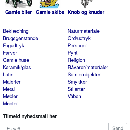
Gamle biler
Gamle skibe
Knob og knuder
Beklædning
Naturmateriale
Brugsgenstande
Ord/udtryk
Fagudtryk
Personer
Farver
Pynt
Gamle huse
Religion
Keramik/glas
Råvarer/materialer
Latin
Samlerobjekter
Malerier
Smykker
Metal
Stilarter
Møbler
Våben
Mønter
Tilmeld nyhedsmail her