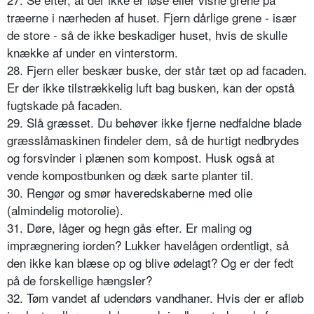
træerne i nærheden af huset. Fjern dårlige grene - især
de store - så de ikke beskadiger huset, hvis de skulle
knække af under en vinterstorm.
28. Fjern eller beskær buske, der står tæt op ad facaden.
Er der ikke tilstrækkelig luft bag busken, kan der opstå
fugtskade på facaden.
29. Slå græsset. Du behøver ikke fjerne nedfaldne blade
græsslåmaskinen findeler dem, så de hurtigt nedbrydes
og forsvinder i plænen som kompost. Husk også at
vende kompostbunken og dæk sarte planter til.
30. Rengør og smør haveredskaberne med olie
(almindelig motorolie).
31. Døre, låger og hegn gås efter. Er maling og
imprægnering iorden? Lukker havelågen ordentligt, så
den ikke kan blæse op og blive ødelagt? Og er der fedt
på de forskellige hængsler?
32. Tøm vandet af udendørs vandhaner. Hvis der er afløb