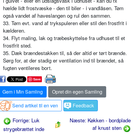
i gulvet - eller en udslagsvask i udhuset - kan du fx
hælde lidt frostvæske - den til biler - i vandlåsen. Tøm
også vandet af haveslangen og rul den sammen.
33. Tøm evt. vand af trykspuleren eller stil den frostfrit i
kælderen.
34. Flyt maling, lak og træbeskyttelse fra udhuset til et
frostfrit sted.
35. Dæk brændestakken til, så der altid er tørt brænde.
Sørg for, at der stadig er ventilation ind til brændet, så
fugten ventileres bort.
Save
Gem i Min Samling
Opret din egen Samling
Send artikel til en ven
Feedback
Forrige: Luk
Næste: Køkken - bordplade
af knust sten
strygebrættet inde