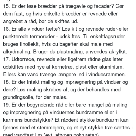
15. Er der løse brædder på trægavle og facader? Gør
dem fast, og hvis enkelte brædder er revnede eller
angrebet a råd, bør de skiftes ud.
16. Er alle vinduer tætte? Løs kit og revnede ruder-eller
punkterede termoruder - udskiftes. Til enkeltlagsruder
bruges linoliekit, hvis du bagefter skal male med
alkydmaling. Bruger du plastmaling, anvendes akrylkit.
17. Udtørrede, revnede eller ligefrem rådne glaslister
udskiftes med nye af kernetræ, plast eller aluminium.
Ellers kan vand trænge længere ind i vinduesrammen.
18. Er der intakt maling og imprægnering på vinduer og
døre? Løs maling skrabes af, og der behandles med
grundingsolie, før der males.
19. Er der begyndende råd eller bare mangel på maling
og imprægnering på vinduernes bundramme eller i
karmens bundstykke? Et råddent stykke bundkarm kan
fjernes med et stemmejern, og et nyt stykke træ sættes i
med vandfast lim (evt. aftypen polyuretan).