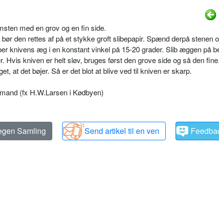
sten med en grov og en fin side.
, bør den rettes af på et stykke groft slibepapir. Spænd derpå stenen o
liber knivens æg i en konstant vinkel på 15-20 grader. Slib æggen på 
. Hvis kniven er helt sløv, bruges først den grove side og så den fine
, at det bøjer. Så er det blot at blive ved til kniven er skarp.
agmand (fx H.W.Larsen i Kødbyen)
 egen Samling
Send artikel til en ven
Feedba