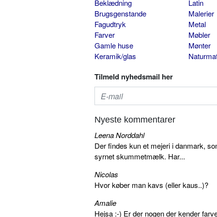
Beklædning
Latin
Brugsgenstande
Malerier
Fagudtryk
Metal
Farver
Møbler
Gamle huse
Mønter
Keramik/glas
Naturmat
Tilmeld nyhedsmail her
Nyeste kommentarer
Leena Norddahl
Der findes kun et mejeri i danmark, 
syrnet skummetmælk. Har...
Nicolas
Hvor køber man kavs (eller kaus..)?
Amalie
Hejsa :-) Er der nogen der kender farv