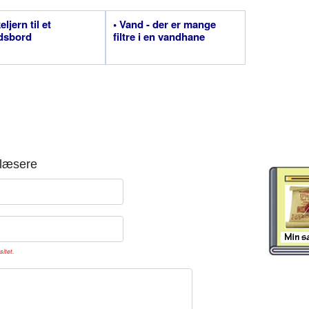
eljern til et
• Vand - der er mange
dsbord
filtre i en vandhane
læsere
sitet.