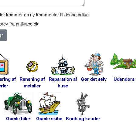
er kommer en ny kommentar til denne artikel
rev fra antikabc.dk
ering af
Rensning af
Reparation af
Gør det selv
Udendørs
rier
metaller
huse
Gamle biler
Gamle skibe
Knob og knuder