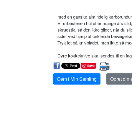
med en ganske almindelig karborundum
Er slibestenen hul efter mange års slid
skruestik, så den ikke glider, når du s
sider ved hjælp af cirklende bevægelser
Tryk let på knivbladet, men ikke så meget
Dyre kokkeknive skal sendes til en f
Save
Gem i Min Samling
Opret din