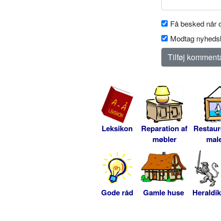
Få besked når d
Modtag nyhedsb
Leksikon
Reparation af
Restaur
møbler
male
Gode råd
Gamle huse
Heraldik