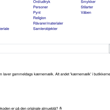
Ord/udtryk
Smykker
Personer
Stilarter
Pynt
Våben
Religion
Råvarer/materialer
eriale
Samlerobjekter
som laver gammeldags kærnemælk. Alt andet 'kærnemælk' i butikkerne
ekoden er på den originale almueblå? 🤞