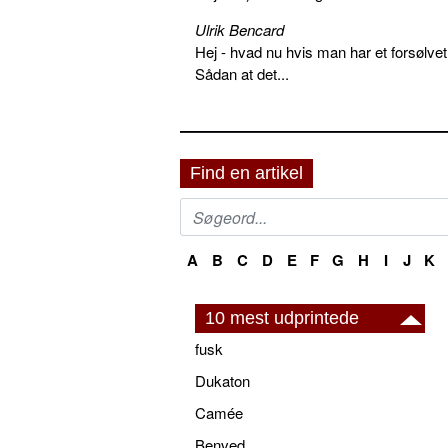
Ulrik Bencard
Hej - hvad nu hvis man har et forsølvet
Sådan at det...
Find en artikel
A
B
C
D
E
F
G
H
I
J
K
10 mest udprintede
fusk
Dukaton
Camée
Benved