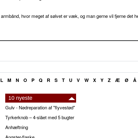
 armbånd, hvor meget af sølvet er væk, og man gerne vil fjerne det he
L
M
N
O
P
Q
R
S
T
U
V
W
X
Y
Z
Æ
Ø
Å
10 nyeste
Gulv - Nødreparation af "flyvestød"
Tyrkerknob – 4-slået med 5 bugter
Anhæftning
Angster-flaske