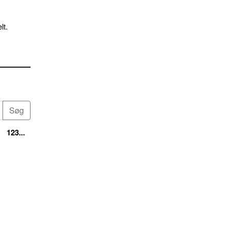
lt.
123...