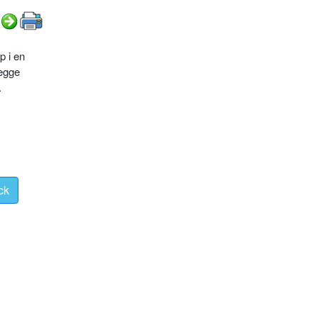
p i en
begge
.
ck