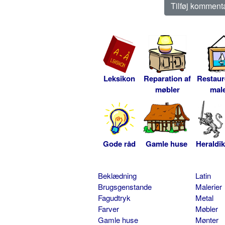
Leksikon
Reparation af
Restaur
møbler
male
Gode råd
Gamle huse
Heraldik
Beklædning
Latin
Brugsgenstande
Malerier
Fagudtryk
Metal
Farver
Møbler
Gamle huse
Mønter