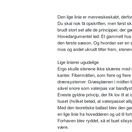
Den lige linie er menneskeskabt, derfor 
Du skal nok få opskriften, men først s
brudt stort set alle de principper, der g
Hovedargumentet lød: Et gammelt hus h
den første sæson. Og hvordan ser en sli
mos og andet ukrudt titter frem, stenen
Lige linierer ugudelige
Ergo skulle stenene ikke skæres med en
kanter. Fibermåtten, som flere og fler
drænsystemer. Græsplænen i midten bl
såvel snore som vaterpas var bandlys
Eneste gyldne princip, der fik lov til 
huset (hvilket betød, at vaterpasset al
Med den teoretiske ballast blev den gam
en lige linie fra hoveddøren og ud til f
Forhaven blev ryddet, så et buet stisy
være.