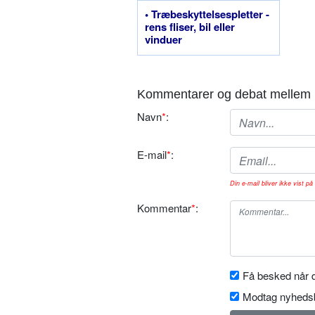
• Træbeskyttelsespletter -
rens fliser, bil eller
vinduer
Kommentarer og debat mellem 
Navn
*
:
E-mail
*
:
Din e-mail bliver ikke vist på 
Kommentar
*
:
Få besked når d
Modtag nyhedsb