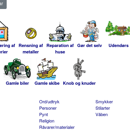
ering af
Rensning af
Reparation af
Gør det selv
Udendørs
rier
metaller
huse
Gamle biler
Gamle skibe
Knob og knuder
Ord/udtryk
Smykker
Personer
Stilarter
Pynt
Våben
Religion
Råvarer/materialer