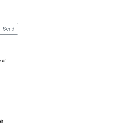
 er
lt.