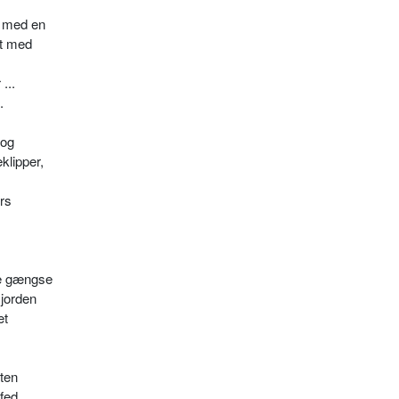
t med en
et med
...
.
rog
klipper,
ers
 de gængse
 jorden
et
sten
 fed