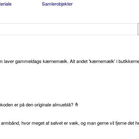
eriale
Samlerobjekter
som laver gammeldags kærnemælk. Alt andet 'kærnemælk' i butikkerne
ekoden er på den originale almueblå? 🤞
 armbånd, hvor meget af sølvet er væk, og man gerne vil fjerne det he