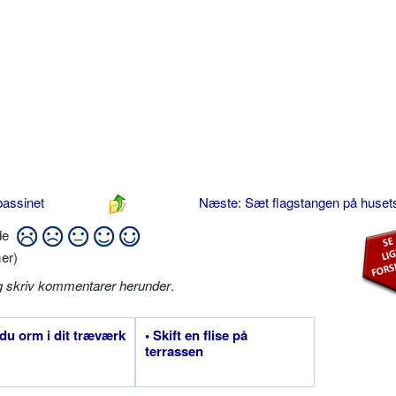
bassinet
Næste: Sæt flagstangen på huset
ide
er)
g skriv kommentarer herunder
.
 du orm i dit træværk
• Skift en flise på
terrassen