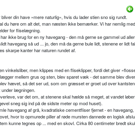
bliver din have »mere naturlig«, hvis du lader stien sno sig rundt.
kal du høre om alt det, man næsten ikke bemærker. Vi har nemlig med 
ælder for fliselægning.
ar ikke brug for en ny havegang - den må gerne se gammel ud aller
dt havegang så ud ... jo, den må da gerne bule lidt, stenene er lidt f
es skarpe kanter har naturen rundet af.
 vinkelsliber, men klippes med en fliseklipper, fordi det giver »flos
e lægger mellem grus og sten, blev sparet væk - det samme blev dive
ev hævet, så det ser ud, som om græsset er groet ud over kantste
t under lægningen.
at overleve, var det om, at stenene skal hælde så meget, at vandet løbe
ligevel sneg sig ind på de sidste meter op mod huset).
le havegang af grå, kvadratiske cementfliser fjernet - en havegang, d
ortovet, hvor to opmurede piller af røde mursten dannede en logisk afslu
stem kunne tegnes op ... med en skovl. Cirka 80 centimeter bredt skul