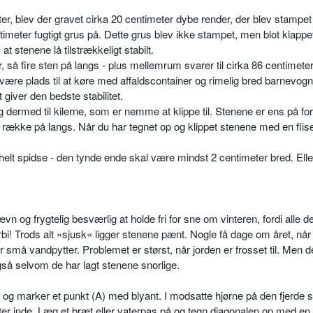
er, blev der gravet cirka 20 centimeter dybe render, der blev stampe
timeter fugtigt grus på. Dette grus blev ikke stampet, men blot klapp
at stenene lå tilstrækkeligt stabilt.
 så fire sten på langs - plus mellemrum svarer til cirka 86 centimeter 
 være plads til at køre med affaldscontainer og rimelig bred barnevogn
 giver den bedste stabilitet.
 og dermed til kilerne, som er nemme at klippe til. Stenene er ens på fo
 række på langs. Når du har tegnet op og klippet stenene med en flise
 helt spidse - den tynde ende skal være mindst 2 centimeter bred. Ell
vn og frygtelig besværlig at holde fri for sne om vinteren, fordi alle
orbi! Trods alt »sjusk« ligger stenene pænt. Nogle få dage om året, når
små vandpytter. Problemet er størst, når jorden er frosset til. Men d
så selvom de har lagt stenene snorlige.
n og marker et punkt (A) med blyant. I modsatte hjørne på den fjerde 
er inde. Læg et bræt eller vaterpas på og tegn diagonalen op med en