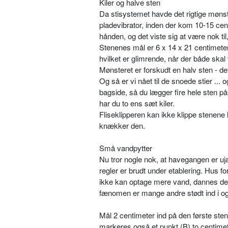
Kiler og halve sten
Da stisystemet havde det rigtige mønst
pladevibrator, inden der kom 10-15 cen
hånden, og det viste sig at være nok til, 
Stenenes mål er 6 x 14 x 21 centimeter,
hvilket er glimrende, når der både skal
Mønsteret er forskudt en halv sten - det
Og så er vi nået til de snoede stier ...
bagside, så du lægger fire hele sten på
har du to ens sæt kiler.
Fliseklipperen kan ikke klippe stenene
knækker den.
Små vandpytter
Nu tror nogle nok, at havegangen er ujæ
regler er brudt under etablering. Hus f
ikke kan optage mere vand, dannes der 
fænomen er mange andre stødt ind i og
Mål 2 centimeter ind på den første ste
markeres også et punkt (B) to centimet