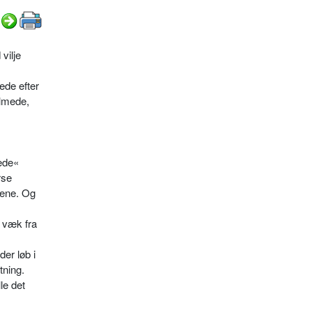
vilje
ede efter
almede,
sede«
rse
nene. Og
r væk fra
er løb i
tning.
le det