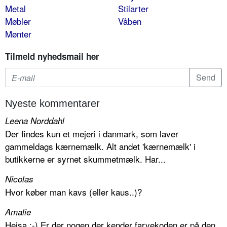
Metal
Stilarter
Møbler
Våben
Mønter
Tilmeld nyhedsmail her
Nyeste kommentarer
Leena Norddahl
Der findes kun et mejeri i danmark, som laver
gammeldags kærnemælk. Alt andet 'kærnemælk' i
butikkerne er syrnet skummetmælk. Har...
Nicolas
Hvor køber man kavs (eller kaus..)?
Amalie
Hejsa :-) Er der nogen der kender farvekoden er på den