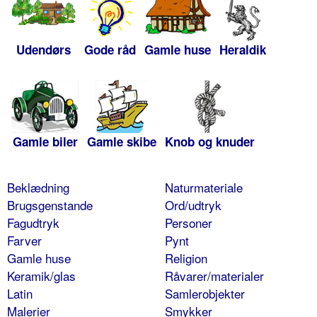
Udendørs
Gode råd
Gamle huse
Heraldik
Gamle biler
Gamle skibe
Knob og knuder
Beklædning
Naturmateriale
Brugsgenstande
Ord/udtryk
Fagudtryk
Personer
Farver
Pynt
Gamle huse
Religion
Keramik/glas
Råvarer/materialer
Latin
Samlerobjekter
Malerier
Smykker