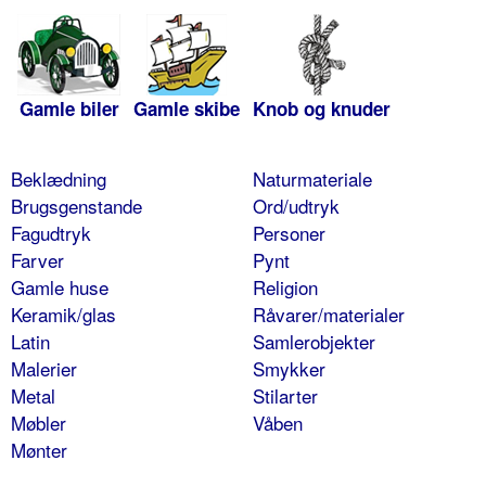
Gamle biler
Gamle skibe
Knob og knuder
Beklædning
Naturmateriale
Brugsgenstande
Ord/udtryk
Fagudtryk
Personer
Farver
Pynt
Gamle huse
Religion
Keramik/glas
Råvarer/materialer
Latin
Samlerobjekter
Malerier
Smykker
Metal
Stilarter
Møbler
Våben
Mønter