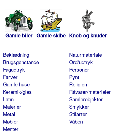
Gamle biler
Gamle skibe
Knob og knuder
Beklædning
Naturmateriale
Brugsgenstande
Ord/udtryk
Fagudtryk
Personer
Farver
Pynt
Gamle huse
Religion
Keramik/glas
Råvarer/materialer
Latin
Samlerobjekter
Malerier
Smykker
Metal
Stilarter
Møbler
Våben
Mønter