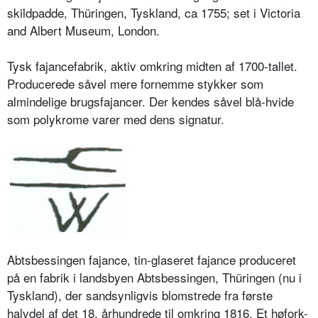
skildpadde, Thüringen, Tyskland, ca 1755; set i Victoria
and Albert Museum, London.
T
ysk fajancefabrik, aktiv omkring midten af 1700-tallet.
Producerede såvel mere fornemme stykker som
almindelige brugsfajancer. Der kendes såvel blå-hvide
som polykrome varer med dens signatur.
Abtsbessingen fajance, tin-glaseret fajance produceret
på en fabrik i landsbyen Abtsbessingen, Thüringen (nu i
Tyskland), der sandsynligvis blomstrede fra første
halvdel af det 18. århundrede til omkring 1816. Et høfork-