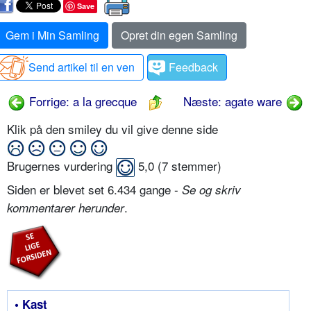
Save
Gem i Min Samling
Opret din egen Samling
Send artikel til en ven
Feedback
Forrige: a la grecque
Næste: agate ware
Klik på den smiley du vil give denne side
Brugernes vurdering
5,0
(
7
stemmer)
Siden er blevet set 6.434 gange -
Se og skriv
.
kommentarer herunder
• Kast