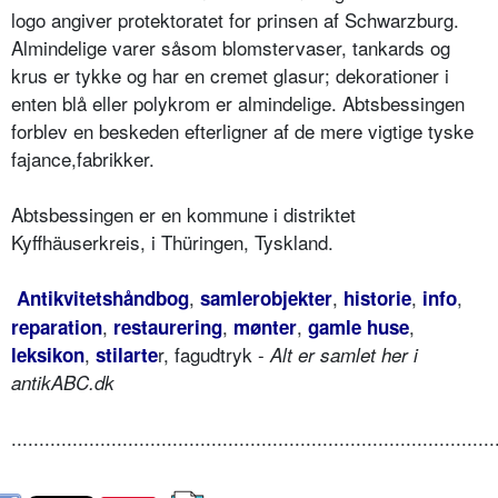
logo angiver protektoratet for prinsen af Schwarzburg.
Almindelige varer såsom blomstervaser, tankards og
krus er tykke og har en cremet glasur; dekorationer i
enten blå eller polykrom er almindelige. Abtsbessingen
forblev en beskeden efterligner af de mere vigtige tyske
fajance,fabrikker.
Abtsbessingen er en kommune i distriktet
Kyffhäuserkreis, i Thüringen, Tyskland.
,
,
,
,
Antikvitetshåndbog
samlerobjekter
historie
info
,
,
,
,
reparation
restaurering
mønter
gamle huse
,
r, fagudtryk -
leksikon
stilarte
Alt er samlet her i
antikABC.dk
.......................................................................................