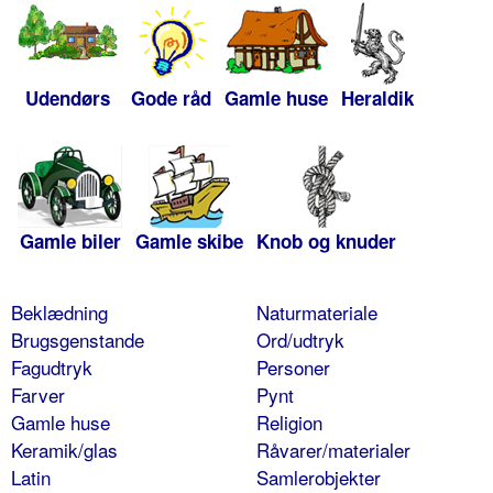
Udendørs
Gode råd
Gamle huse
Heraldik
Gamle biler
Gamle skibe
Knob og knuder
Beklædning
Naturmateriale
Brugsgenstande
Ord/udtryk
Fagudtryk
Personer
Farver
Pynt
Gamle huse
Religion
Keramik/glas
Råvarer/materialer
Latin
Samlerobjekter