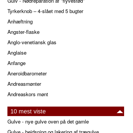
Gulv - Nødreparation af "flyvestød"
Tyrkerknob – 4-slået med 5 bugter
Anhæftning
Angster-flaske
Anglo-venetiansk glas
Anglaise
Anfange
Aneroidbarometer
Andreasmønter
Andreaskors mønt
10 mest viste
Gulve - nye gulve oven på det gamle
Gulve - bejdsning og lakering af trægulve