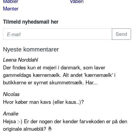
Møbler
Våben
Mønter
Tilmeld nyhedsmail her
Nyeste kommentarer
Leena Norddahl
Der findes kun et mejeri i danmark, som laver
gammeldags kærnemælk. Alt andet 'kærnemælk' i
butikkerne er syrnet skummetmælk. Har...
Nicolas
Hvor køber man kavs (eller kaus..)?
Amalie
Hejsa :-) Er der nogen der kender farvekoden er på den
originale almueblå? 🤞