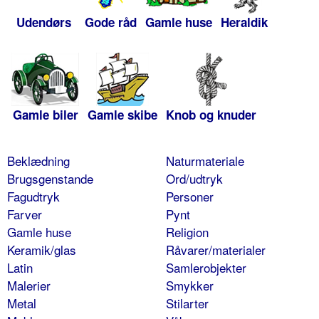
Udendørs
Gode råd
Gamle huse
Heraldik
Gamle biler
Gamle skibe
Knob og knuder
Beklædning
Naturmateriale
Brugsgenstande
Ord/udtryk
Fagudtryk
Personer
Farver
Pynt
Gamle huse
Religion
Keramik/glas
Råvarer/materialer
Latin
Samlerobjekter
Malerier
Smykker
Metal
Stilarter