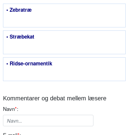
• Zebratræ
• Stræbekat
• Ridse-ornamentik
Kommentarer og debat mellem læsere
Navn
*
:
E-mail
*
: