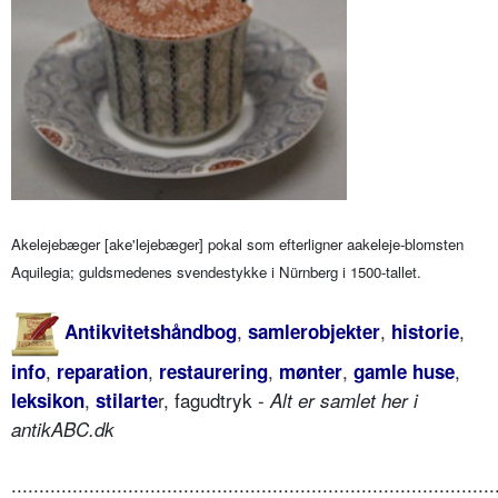
Akelejebæger [
ake'lejebæger] pokal som efterligner aakeleje-blomsten
Aquilegia; guldsmedenes svendestykke i Nürnberg i 1500-tallet.
,
,
,
Antikvitetshåndbog
samlerobjekter
historie
,
,
,
,
,
info
reparation
restaurering
mønter
gamle huse
,
r, fagudtryk -
leksikon
stilarte
Alt er samlet her i
antikABC.dk
.......................................................................................