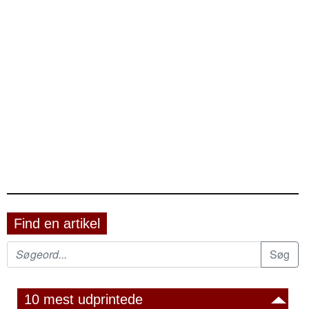
Find en artikel
10 mest udprintede