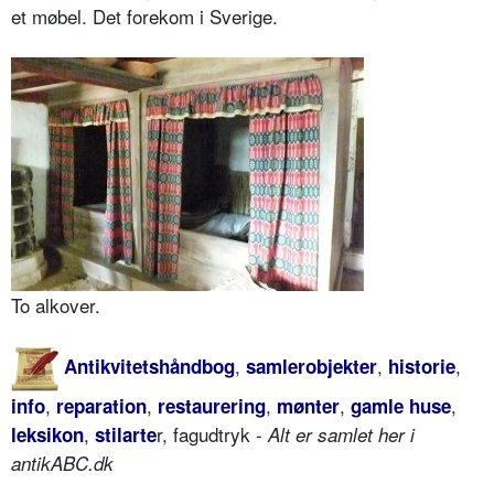
et møbel. Det forekom i Sverige.
To alkover.
,
,
,
Antikvitetshåndbog
samlerobjekter
historie
,
,
,
,
,
info
reparation
restaurering
mønter
gamle huse
,
r, fagudtryk -
leksikon
stilarte
Alt er samlet her i
antikABC.dk