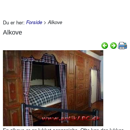
Du er her:
Forside
> Alkove
Alkove
En alkove er en lukket sengeniche. Ofte kan den lukkes