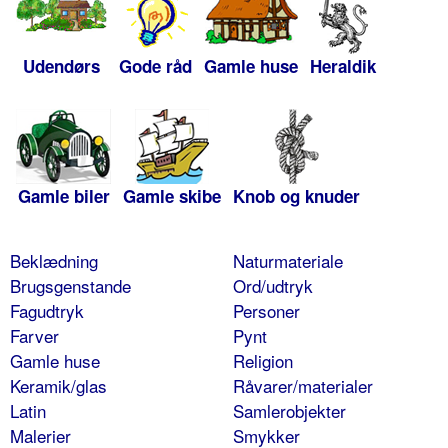
Udendørs
Gode råd
Gamle huse
Heraldik
Gamle biler
Gamle skibe
Knob og knuder
Beklædning
Naturmateriale
Brugsgenstande
Ord/udtryk
Fagudtryk
Personer
Farver
Pynt
Gamle huse
Religion
Keramik/glas
Råvarer/materialer
Latin
Samlerobjekter
Malerier
Smykker